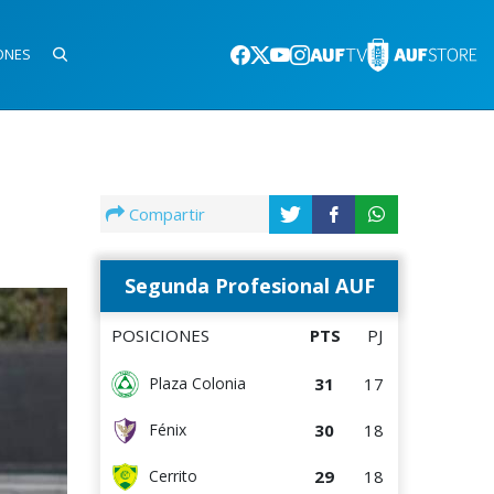
ONES
Compartir
Segunda Profesional AUF
POSICIONES
PTS
PJ
31
17
Plaza Colonia
30
18
Fénix
29
18
Cerrito