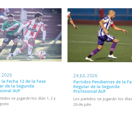
L 2026
24 JUL 2026
ó la Fecha 12 de la Fase
Partidos Pendientes de la Fa
ar de la Segunda
Regular de la Segunda
sional AUF
Profesional AUF
rtidos se jugarán los días 1, 2 y
Los partidos se jugarán los días
gosto
26 de julio