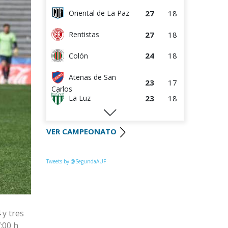
27
18
Oriental de La Paz
27
18
Rentistas
24
18
Colón
Atenas de San
23
17
Carlos
23
18
La Luz
22
18
River Plate
VER CAMPEONATO
Uruguay
21
18
Montevideo
20
17
Paysandú FC
Tweets by @SegundaAUF
19
17
Huracán FC
18
17
Miramar Misiones
 y tres
:00 h
17
17
Tacuarembó