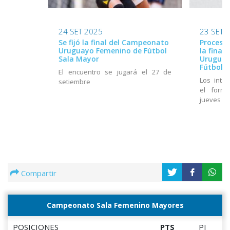
24 SET 2025
23 SET 
Se fijó la final del Campeonato
Proceso 
Uruguayo Femenino de Fútbol
la final
Sala Mayor
Uruguay
Fútbol S
El encuentro se jugará el 27 de
Los inte
setiembre
el formu
jueves 25
Compartir
Campeonato Sala Femenino Mayores
POSICIONES
PTS
PJ