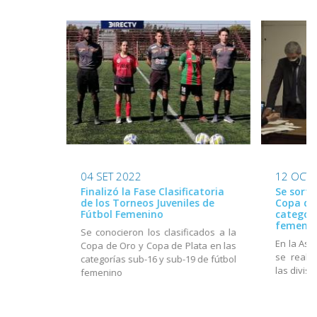
04 SET 2022
12 OCT 
Finalizó la Fase Clasificatoria
Se sorte
de los Torneos Juveniles de
Copa de 
Fútbol Femenino
categorí
femeni
Se conocieron los clasificados a la
En la Aso
Copa de Oro y Copa de Plata en las
se realiz
categorías sub-16 y sub-19 de fútbol
las divis
femenino