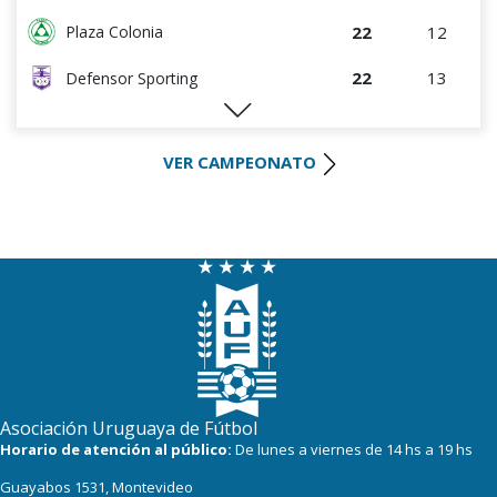
22
12
Plaza Colonia
22
13
Defensor Sporting
22
13
S.J. Albion
VER CAMPEONATO
19
12
Wanderers
16
14
Danubio
14
12
Boston River
9
12
Juventud
8
13
(FF) DEPORTIVO LSM
6
13
Racing
Asociación Uruguaya de Fútbol
3
13
Horario de atención al público:
De lunes a viernes de 14 hs a 19 hs
Progreso
Guayabos 1531, Montevideo
3
12
Canadian