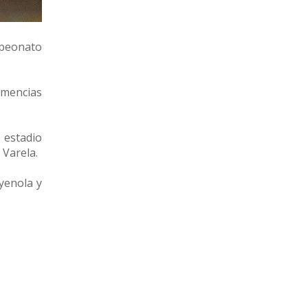
mpeonato
lemencias
 estadio
 Varela.
yenola y