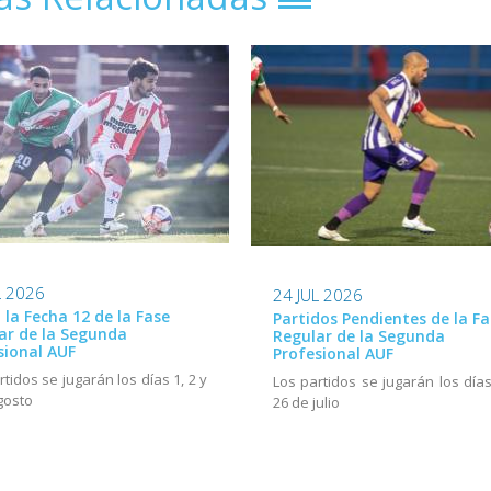
L 2026
24 JUL 2026
ó la Fecha 12 de la Fase
Partidos Pendientes de la Fa
ar de la Segunda
Regular de la Segunda
sional AUF
Profesional AUF
rtidos se jugarán los días 1, 2 y
Los partidos se jugarán los días
gosto
26 de julio