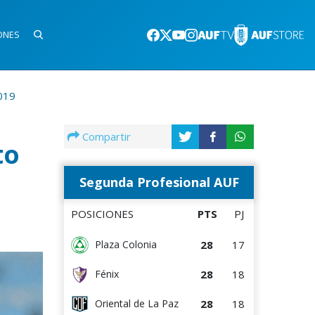
ONES
019
Compartir
to
Segunda Profesional AUF
POSICIONES
PTS
PJ
28
17
Plaza Colonia
28
18
Fénix
28
18
Oriental de La Paz