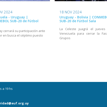
OV 2024
18 NOV 2024
uela - Uruguay |
Uruguay - Bolivia | CONME
BOL SUB-20 de Fútbol
SUB-20 de Fútbol Sala
La Celeste juagrá el jueves
y cerrará su participación ante
Venezuela para cerrar la Fa
r en busca el séptimo puesto
Grupos
s a 19 hs
ridad@auf.org.uy