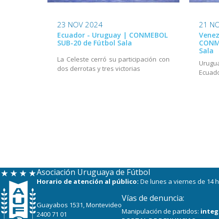
23 NOV 2024
21 N
Ecuador - Uruguay | CONMEBOL
Venez
SUB-20 de Fútbol Sala
CONME
Sala
La Celeste cerró su participación con
Urugua
dos derrotas y tres victorias
Ecuado
Asociación Uruguaya de Fútbol
Horario de atención al público:
De lunes a viernes de 14 h
Vías de denuncia:
Guayabos 1531, Montevideo
Manipulación de partidos:
integ
2400 71 01