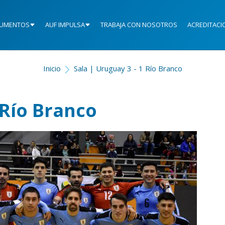
UMENTOS
AUF IMPULSA
TRABAJA CON NOSOTROS
ACREDITACI
Inicio
Sala | Uruguay 3 - 1 Río Branco
 Río Branco