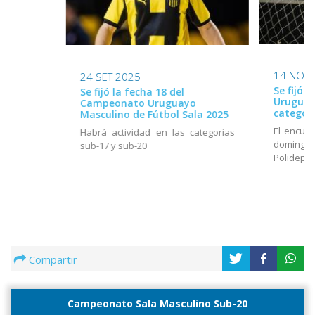
14 NOV
24 SET 2025
Se fijó 
Se fijó la fecha 18 del
Uruguayo
Campeonato Uruguayo
categor
Masculino de Fútbol Sala 2025
El encuen
Habrá actividad en las categorias
domingo
sub-17 y sub-20
Polidepor
Compartir
Campeonato Sala Masculino Sub-20