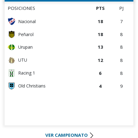
POSICIONES
PTS
PJ
18
7
Nacional
18
8
Peñarol
13
8
Urupan
12
8
UTU
6
8
Racing 1
4
9
Old Christians
VER CAMPEONATO