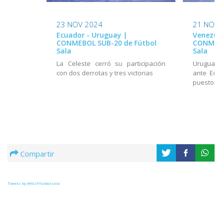
23 NOV 2024
21 NOV
Ecuador - Uruguay |
Venezue
CONMEBOL SUB-20 de Fútbol
CONMEBO
Sala
Sala
La Celeste cerró su participación
Uruguay 
con dos derrotas y tres victorias
ante Ecu
puesto
Compartir
Tweets by @AUFfutbolsala