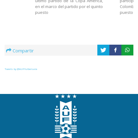
último partido de la Copa América,
partici
en el marco del partido por el quinto
Colombia,
puesto
puesto
Compartir
Tweets by @AUFfutbolsala