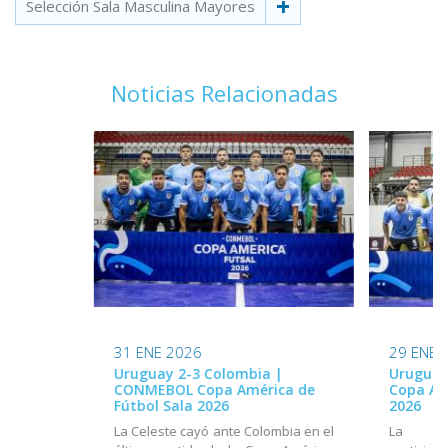
Selección Sala Masculina Mayores
Noticias Relacionadas
31 ENE 2026
29 ENE 
Uruguay 2-3 Colombia |
Uruguay
CONMEBOL Copa América de
Copa Am
Fútbol Sala 2026
2026
La Celeste cayó ante Colombia en el
La Cel