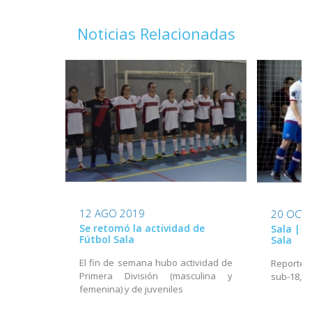
Noticias Relacionadas
12 AGO 2019
20 OCT 
Se retomó la actividad de
Sala | E
Fútbol Sala
Sala
El fin de semana hubo actividad de
Reportes 
Primera División (masculina y
sub-18, s
femenina) y de juveniles