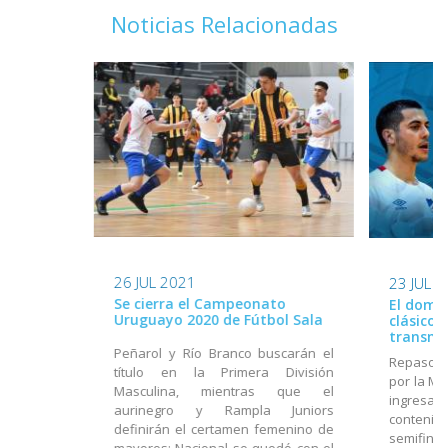
Noticias Relacionadas
26 JUL 2021
23 JUL 
Se cierra el Campeonato
El domi
Uruguayo 2020 de Fútbol Sala
clásicos
transmi
Peñarol y Río Branco buscarán el
Repaso d
título en la Primera División
por la Me
Masculina, mientras que el
ingresa
aurinegro y Rampla Juniors
conteni
definirán el certamen femenino de
semifina