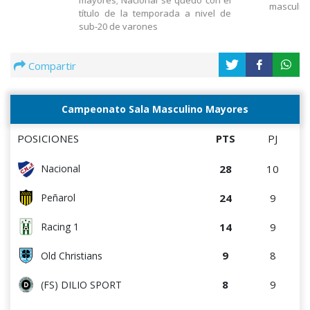
mayores; Nacional se quedó con el
masculin
título de la temporada a nivel de
sub-20 de varones
Compartir
Campeonato Sala Masculino Mayores
POSICIONES
PTS
PJ
28
10
Nacional
24
9
Peñarol
14
9
Racing 1
9
8
Old Christians
8
9
(FS) DILIO SPORT