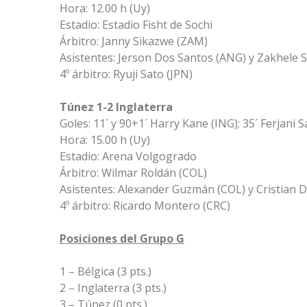
Hora: 12.00 h (Uy)
Estadio: Estadio Fisht de Sochi
Árbitro: Janny Sikazwe (ZAM)
Asistentes: Jerson Dos Santos (ANG) y Zakhele S
4º árbitro: Ryuji Sato (JPN)
Túnez 1-2 Inglaterra
Goles: 11´ y 90+1´ Harry Kane (ING); 35´ Ferjani 
Hora: 15.00 h (Uy)
Estadio: Arena Volgogrado
Árbitro: Wilmar Roldán (COL)
Asistentes: Alexander Guzmán (COL) y Cristian D
4º árbitro: Ricardo Montero (CRC)
Posiciones del Grupo G
1 – Bélgica (3 pts.)
2 – Inglaterra (3 pts.)
3 – Túnez (0 pts.)