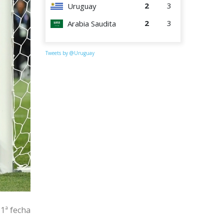
2
3
Uruguay
2
3
Arabia Saudita
Tweets by @Uruguay
 1ª fecha