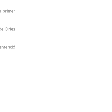
u primer
de Dries
sentenció