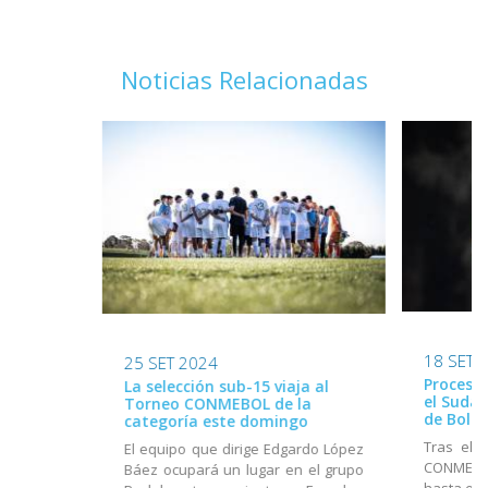
Noticias Relacionadas
18 SET 
25 SET 2024
Proceso 
La selección sub-15 viaja al
el Suda
Torneo CONMEBOL de la
de Boliv
categoría este domingo
Tras el 
El equipo que dirige Edgardo López
CONMEBOL
Báez ocupará un lugar en el grupo
hasta el 