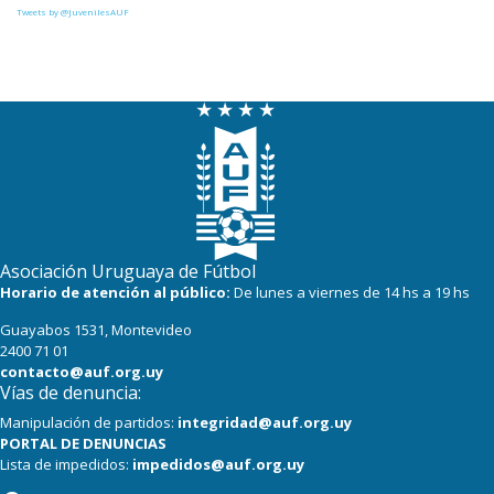
25
20
Colón
Tweets by @JuvenilesAUF
23
19
Liverpool
23
20
La Luz
22
20
Central Español
19
18
Cerro Largo
18
20
Albion
Asociación Uruguaya de Fútbol
18
18
Oriental de La Paz
Horario de atención al público:
De lunes a viernes de 14 hs a 19 hs
Guayabos 1531, Montevideo
17
20
Boston River
2400 71 01
contacto@auf.org.uy
Vías de denuncia:
Manipulación de partidos:
integridad@auf.org.uy
PORTAL DE DENUNCIAS
Lista de impedidos:
impedidos@auf.org.uy