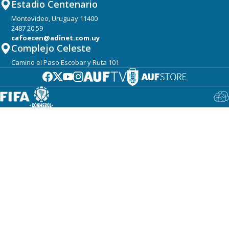
Estadio Centenario
Montevideo, Uruguay 11400
2487 20 59
cafoecen@adinet.com.uy
Complejo Celeste
Camino el Paso Escobar y Ruta 101