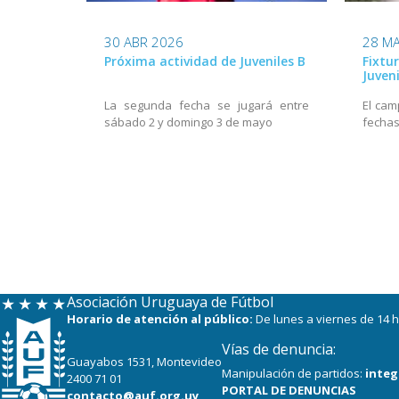
30 ABR 2026
28 M
Próxima actividad de Juveniles B
Fixtu
Juven
La segunda fecha se jugará entre
El cam
sábado 2 y domingo 3 de mayo
fecha
Asociación Uruguaya de Fútbol
Horario de atención al público:
De lunes a viernes de 14 h
Vías de denuncia:
Guayabos 1531, Montevideo
Manipulación de partidos:
integ
2400 71 01
PORTAL DE DENUNCIAS
contacto@auf.org.uy