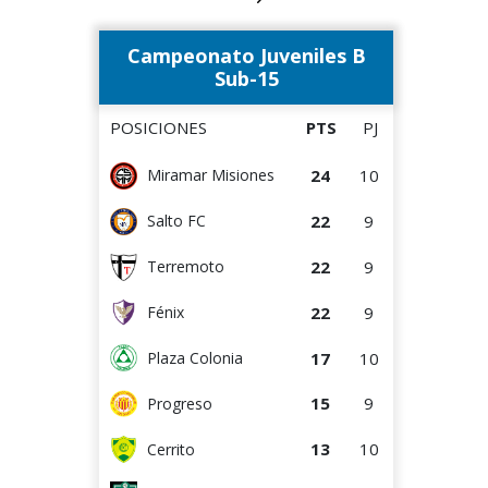
12
11
Oriental de La Paz
0
0
Canadian
Campeonato Juveniles B
10
5
Colón
0
5
Deportivo CEM
Sub-15
10
10
Cerrito
POSICIONES
PTS
PJ
10
10
Tacuarembó
24
10
Miramar Misiones
9
4
Cerro
22
9
Salto FC
8
5
Central Español
22
9
Terremoto
Estudiantes del
8
9
Plata
22
9
Fénix
7
4
DEPORTIVO LSM
17
10
Plaza Colonia
4
4
Villa Teresa
15
9
Progreso
4
4
Artigas
13
10
Cerrito
Atenas de San
3
9