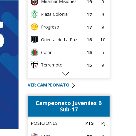
19
9
Miramar Misiones
17
9
Plaza Colonia
17
9
Progreso
16
10
Oriental de La Paz
15
5
Colón
15
9
Terremoto
12
5
Artigas
VER CAMPEONATO
10
10
Cerrito
Campeonato Juveniles B
9
4
Villa Teresa
Sub-17
8
8
La Luz
POSICIONES
PTS
PJ
8
9
Tacuarembó