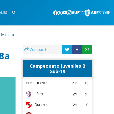
ONES
de Plata
Compartir
 8a
Campeonato Juveniles B
Sub-19
POSICIONES
PTS
PJ
21
9
Fénix
21
10
Durazno