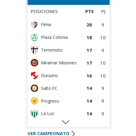
8
4
Villa Teresa
POSICIONES
PTS
PJ
8
5
Colón
20
9
Fénix
8
5
Cerro Largo
18
10
Plaza Colonia
8
10
Cerrito
17
9
Terremoto
7
4
Cerro
17
10
Miramar Misiones
7
9
Tacuarembó
16
10
Durazno
Atenas de San
5
9
Carlos
14
9
Salto FC
4
5
Central Español
14
9
Progreso
4
8
La Luz
14
9
La Luz
2
5
Liffa
13
5
Cerro Largo
0
0
Rampla Juniors
VER CAMPEONATO