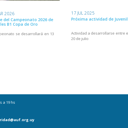
17 JUL 2025
AR 2026
Próxima actividad de Juvenil
re del Campeonato 2026 de
iles B1 Copa de Oro
Actividad a desarrollarse entre e
peonato se desarrollará en 13
20 de julio
s
s a 19 hs
ridad@auf.org.uy