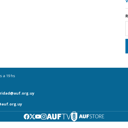
V
R
s a 19 hs
ridad@auf.org.uy
auf.org.uy