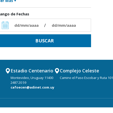
er Más
ango de Fechas
/
Estadio Centenario
Complejo Celeste
Montevideo, Uruguay 11400
Camino el Paso Escobar y Ruta 101
2487 20 59
cafoecen@adinet.com.uy