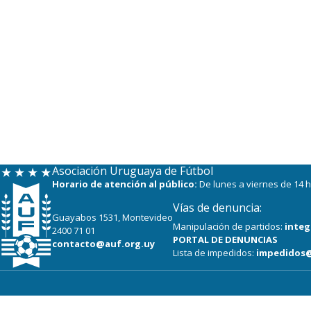
Asociación Uruguaya de Fútbol
Horario de atención al público:
De lunes a viernes de 14 h
Vías de denuncia:
Guayabos 1531, Montevideo
Manipulación de partidos:
integ
2400 71 01
PORTAL DE DENUNCIAS
contacto@auf.org.uy
Lista de impedidos:
impedidos@