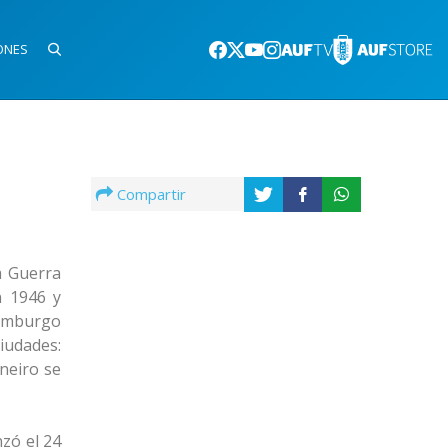
ONES
Compartir
a Guerra
n 1946 y
xemburgo
iudades:
aneiro se
nzó el 24