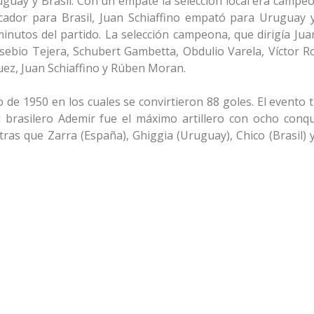
Uruguay y Brasil. Con un empate la selección local era camp
rcador para Brasil, Juan Schiaffino empató para Uruguay y
’ minutos del partido. La selección campeona, que dirigía Ju
sebio Tejera, Schubert Gambetta, Obdulio Varela, Víctor R
guez, Juan Schiaffino y Rúben Moran.
 de 1950 en los cuales se convirtieron 88 goles. El evento 
 brasilero Ademir fue el máximo artillero con ocho conqui
ras que Zarra (España), Ghiggia (Uruguay), Chico (Brasil) 