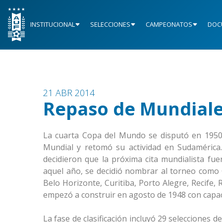
INSTITUCIONAL
SELECCIONES
CAMPEONATOS
DOC
21 ABR 2014
Repaso de Mundiales
La cuarta Copa del Mundo se disputó en 1950
Mundial y retomó su actividad en Sudamérica.
decidieron que la próxima cita mundialista fu
aquel año, se decidió nombrar al torneo como C
Belo Horizonte, Curitiba, Porto Alegre, Recife, 
empezó a construir en agosto de 1948 con capac
La fase de clasificación incluyó 29 selecciones 