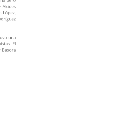
eona pero
 Alcides
an López,
odríguez
tuvo una
stas. El
y Basora