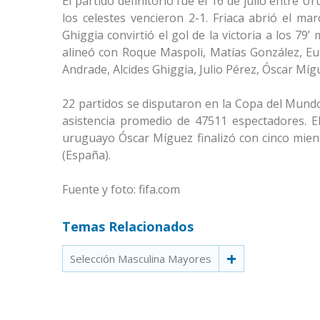
El partido definitorio fue el 16 de julio entre 
los celestes vencieron 2-1. Friaca abrió el ma
Ghiggia convirtió el gol de la victoria a los 79
alineó con Roque Maspoli, Matías González, Eu
Andrade, Alcides Ghiggia, Julio Pérez, Óscar Mí
22 partidos se disputaron en la Copa del Mundo
asistencia promedio de 47511 espectadores. El
uruguayo Óscar Míguez finalizó con cinco mient
(España).
Fuente y foto: fifa.com
Temas Relacionados
Selección Masculina Mayores