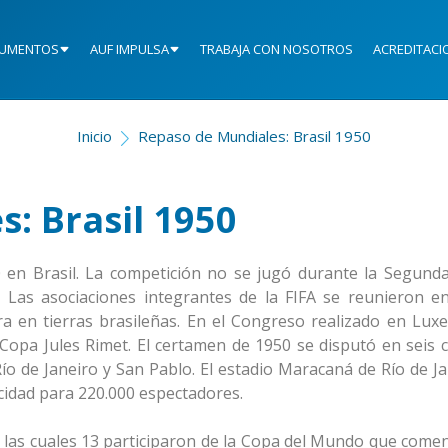
UMENTOS
AUF IMPULSA
TRABAJA CON NOSOTROS
ACREDITACI
Inicio
Repaso de Mundiales: Brasil 1950
: Brasil 1950
 en Brasil. La competición no se jugó durante la Segund
 Las asociaciones integrantes de la FIFA se reunieron e
era en tierras brasileñas. En el Congreso realizado en Lu
opa Jules Rimet. El certamen de 1950 se disputó en seis c
Río de Janeiro y San Pablo. El estadio Maracaná de Río de J
idad para 220.000 espectadores.
de las cuales 13 participaron de la Copa del Mundo que come