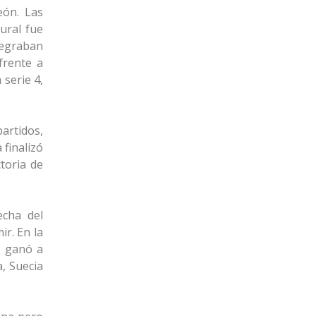
eón. Las
gural fue
tegraban
frente a
 serie 4,
partidos,
 finalizó
toria de
echa del
r. En la
e ganó a
a, Suecia