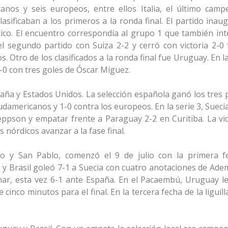
canos y seis europeos, entre ellos Italia, el último camp
lasificaban a los primeros a la ronda final. El partido inau
ico. El encuentro correspondía al grupo 1 que también in
el segundo partido con Suiza 2-2 y cerró con victoria 2-0 
Otro de los clasificados a la ronda final fue Uruguay. En la
8-0 con tres goles de Óscar Míguez.
paña y Estados Unidos. La selección española ganó los tres 
udamericanos y 1-0 contra los europeos. En la serie 3, Suecia
Jeppson y empatar frente a Paraguay 2-2 en Curitiba. La vic
s nórdicos avanzar a la fase final.
ro y San Pablo, comenzó el 9 de julio con la primera f
Brasil goleó 7-1 a Suecia con cuatro anotaciones de Ademi
anar, esta vez 6-1 ante España. En el Pacaembú, Uruguay l
cinco minutos para el final. En la tercera fecha de la liguill