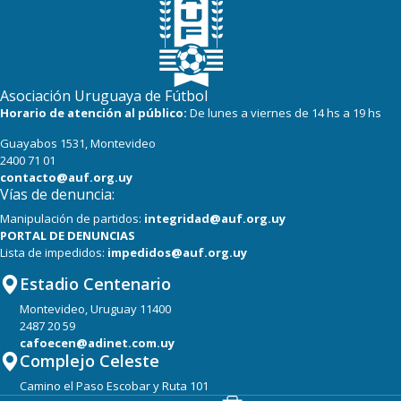
19
19
Oriental de La Paz
19
19
Cerro Largo
Asociación Uruguaya de Fútbol
18
20
Albion
Horario de atención al público:
De lunes a viernes de 14 hs a 19 hs
Guayabos 1531, Montevideo
17
20
Boston River
2400 71 01
contacto@auf.org.uy
Vías de denuncia:
Manipulación de partidos:
integridad@auf.org.uy
PORTAL DE DENUNCIAS
Lista de impedidos:
impedidos@auf.org.uy
Estadio Centenario
Montevideo, Uruguay 11400
2487 20 59
cafoecen@adinet.com.uy
Complejo Celeste
Camino el Paso Escobar y Ruta 101