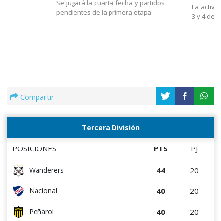
Se jugará la cuarta fecha y partidos
La activi
pendientes de la primera etapa
3 y 4 de 
Compartir
Tercera División
POSICIONES
PTS
PJ
44
20
Wanderers
40
20
Nacional
40
20
Peñarol