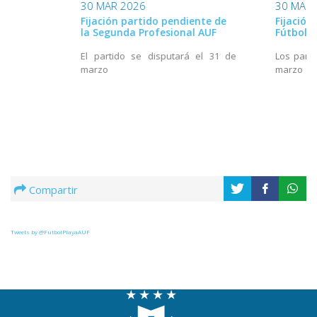
30 MAR 2026
30 MAR 
Fijación partido pendiente de
Fijación
la Segunda Profesional AUF
Fútbol P
El partido se disputará el 31 de
Los parti
marzo
marzo
Compartir
Tweets by @FutbolPlayaAUF