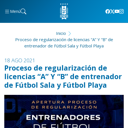
Menú
Inicio
Proceso de regularización de licencias “A” Y “B” de
entrenador de Fútbol Sala y Fútbol Playa
18 AGO 2021
Proceso de regularización de
licencias “A” Y “B” de entrenador
de Fútbol Sala y Fútbol Playa