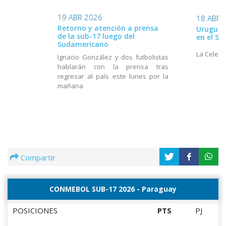
19 ABR 2026
18 ABR 
Retorno y atención a prensa
Uruguay 
de la sub-17 luego del
en el S
Sudamericano
La Celest
Ignacio González y dos futbolistas
hablarán con la prensa tras
regresar al país este lunes por la
mañana
Compartir
CONMEBOL SUB-17 2026 - Paraguay
POSICIONES
PTS
PJ