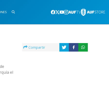
ONES
Compartir
 de
rquía el