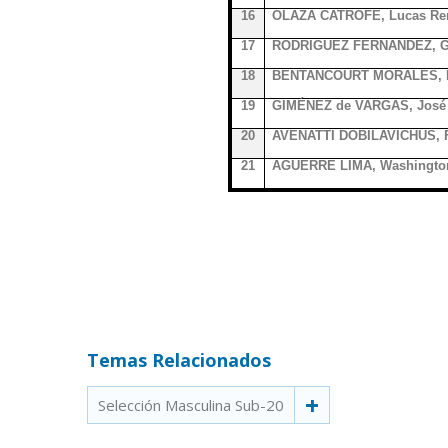
16
OLAZA CATROFE, Lucas Re
17
RODRIGUEZ FERNANDEZ, Gia
18
BENTANCOURT MORALES, R
19
GIMÉNEZ de VARGAS, José 
20
AVENATTI DOBILAVICHUS, Fe
21
AGUERRE LIMA, Washingto
Temas Relacionados
Selección Masculina Sub-20