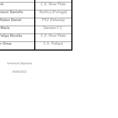
né
C.A. River Plate
nni Danielle
Benfica (Portugal)
uben Daniel
PSV (Holanda)
María
Danubio F.C.
lipe Nicolás
C.A. River Plate
n Omar
C.A. Peñarol
Gerencia Deportiva
05/06/2013