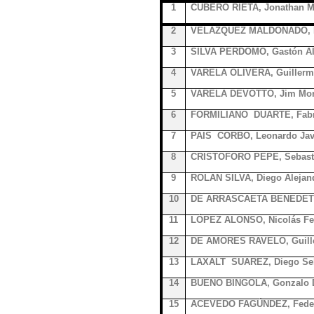
1
CUBERO RIETA, Jonathan M
2
VELAZQUEZ MALDONADO, Em
3
SILVA PERDOMO, Gastón Al
4
VARELA OLIVERA, Guiller
5
VARELA DEVOTTO, Jim Mor
6
FORMILIANO DUARTE, Fabr
7
PAIS CORBO, Leonardo Jav
8
CRISTOFORO PEPE, Sebasti
9
ROLAN SILVA, Diego Alejan
10
DE ARRASCAETA BENEDETTI,
11
LÓPEZ ALONSO, Nicolás Fe
12
DE AMORES RAVELO, Guille
13
LAXALT SUAREZ, Diego Seb
14
BUENO BINGOLA, Gonzalo 
15
ACEVEDO FAGÚNDEZ, Feder