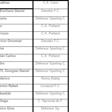
athias
C.A. Cerro
Danubio F.C.
iliano Daniel
exis
Defensor Sporting C.
mo
C.A. Peñarol
rison
C.A. Peñarol
icio Orosman
Danubio F.C.
ier
Defensor Sporting C.
án Carlos
C.A. Peñarol
dro
Defensor Sporting C.
 Giorgian Daniel
Defensor Sporting C.
derico
Roma (Italia)
rmo Rafael
Liverpool F.C.
astián
Defensor Sporting C.
Diego
C. Nacional de F.
ico Gino
Defensor Sp.