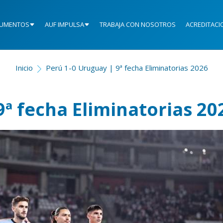
UMENTOS
AUF IMPULSA
TRABAJA CON NOSOTROS
ACREDITACI
Inicio
Perú 1-0 Uruguay | 9ª fecha Eliminatorias 2026
9ª fecha Eliminatorias 20