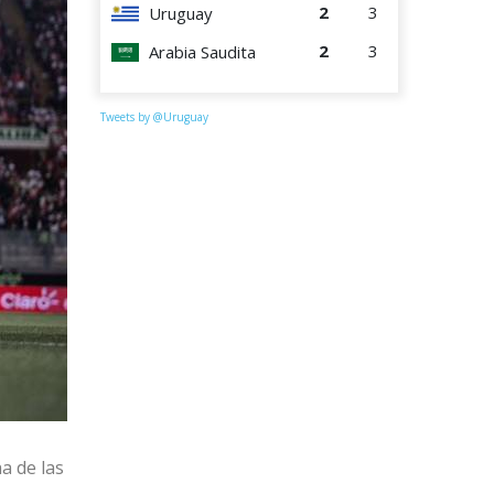
2
3
Uruguay
2
3
Arabia Saudita
Tweets by @Uruguay
a de las