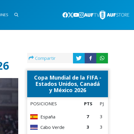
ONES
Compartir
26
Copa Mundial de la FIFA -
Estados Unidos, Canadá
y México 2026
POSICIONES
PTS
PJ
7
3
España
3
3
Cabo Verde