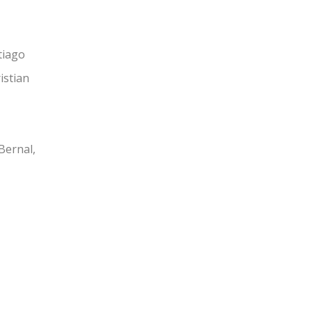
tiago
istian
Bernal,