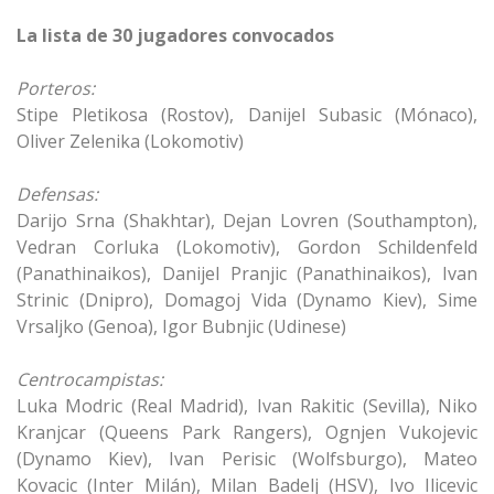
La lista de 30 jugadores convocados
Porteros:
Stipe Pletikosa (Rostov), Danijel Subasic (Mónaco),
Oliver Zelenika (Lokomotiv)
Defensas:
Darijo Srna (Shakhtar), Dejan Lovren (Southampton),
Vedran Corluka (Lokomotiv), Gordon Schildenfeld
(Panathinaikos), Danijel Pranjic (Panathinaikos), Ivan
Strinic (Dnipro), Domagoj Vida (Dynamo Kiev), Sime
Vrsaljko (Genoa), Igor Bubnjic (Udinese)
Centrocampistas:
Luka Modric (Real Madrid), Ivan Rakitic (Sevilla), Niko
Kranjcar (Queens Park Rangers), Ognjen Vukojevic
(Dynamo Kiev), Ivan Perisic (Wolfsburgo), Mateo
Kovacic (Inter Milán), Milan Badelj (HSV), Ivo Ilicevic