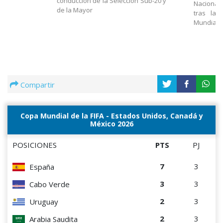
conducción de la Selección Sub-20 y
Nacional
de la Mayor
tras la 
Mundial
Compartir
Copa Mundial de la FIFA - Estados Unidos, Canadá y
México 2026
POSICIONES
PTS
PJ
7
3
España
3
3
Cabo Verde
2
3
Uruguay
2
3
Arabia Saudita