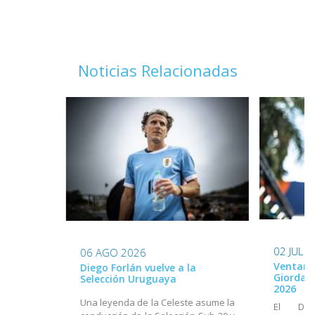
Noticias Relacionadas
02 JUL 
06 AGO 2026
Ventana
Diego Forlán vuelve a la
Giordan
Selección Uruguaya
2026
Una leyenda de la Celeste asume la
El Dir