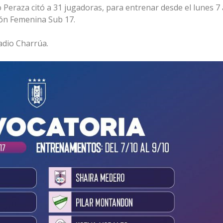
eraza citó a 31 jugadoras, para entrenar desde el lunes 7 
ción Femenina Sub 17.
adio Charrúa.