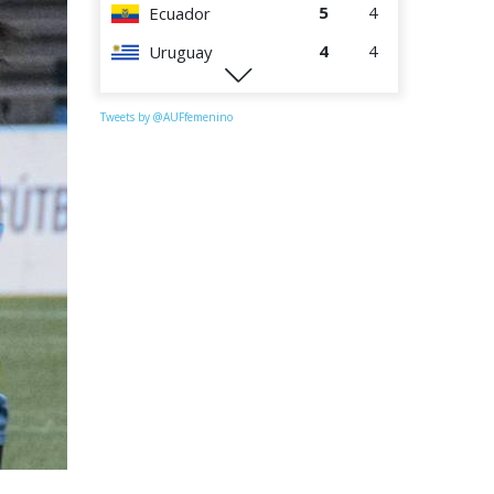
5
4
Ecuador
4
4
Uruguay
1
4
Perú
Tweets by @AUFfemenino