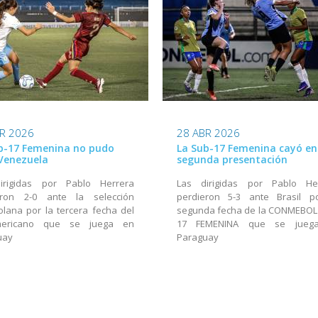
R 2026
28 ABR 2026
b-17 Femenina no pudo
La Sub-17 Femenina cayó en
Venezuela
segunda presentación
irigidas por Pablo Herrera
Las dirigidas por Pablo He
eron 2-0 ante la selección
perdieron 5-3 ante Brasil p
lana por la tercera fecha del
segunda fecha de la CONMEBOL
mericano que se juega en
17 FEMENINA que se jueg
uay
Paraguay