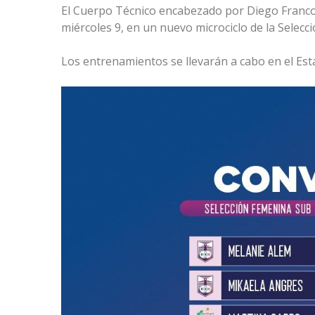
El Cuerpo Técnico encabezado por Diego Franco P
miércoles 9, en un nuevo microciclo de la Selec
Los entrenamientos se llevarán a cabo en el Est