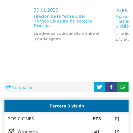
30 JUL 2026
26 JUL 
Fijación de la fecha 3 del
Fijación
Torneo Clausura de Tercera
Torneo 
División
División
La actividad se desarrollará entre el
La activi
3 y 4 de agosto
27 y el 28
Compartir
Tercera División
POSICIONES
PTS
PJ
41
19
Wanderers