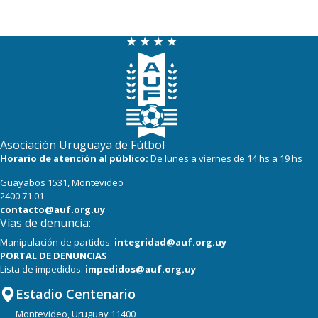
22
19
Colón
21
19
Central Español
20
19
La Luz
19
19
Oriental de La Paz
19
19
Cerro Largo
Asociación Uruguaya de Fútbol
18
19
Albion
Horario de atención al público:
De lunes a viernes de 14 hs a 19 hs
Guayabos 1531, Montevideo
17
19
Boston River
2400 71 01
contacto@auf.org.uy
Vías de denuncia:
Manipulación de partidos:
integridad@auf.org.uy
PORTAL DE DENUNCIAS
Lista de impedidos:
impedidos@auf.org.uy
Estadio Centenario
Montevideo, Uruguay 11400