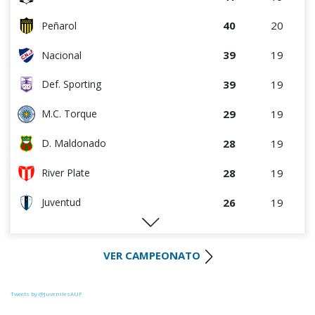
40
20
Peñarol
39
19
Nacional
39
19
Def. Sporting
29
19
M.C. Torque
28
19
D. Maldonado
28
19
River Plate
26
19
Juventud
25
19
Liverpool
VER CAMPEONATO
25
20
Racing
23
19
Progreso
Tweets by @JuvenilesAUF