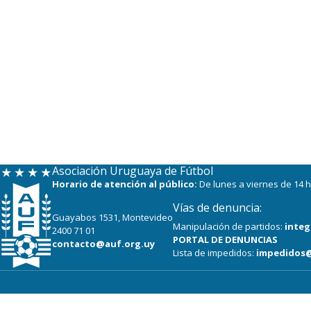
Asociación Uruguaya de Fútbol
Horario de atención al público:
De lunes a viernes de 14 h
Vías de denuncia:
Guayabos 1531, Montevideo
Manipulación de partidos:
integ
2400 71 01
PORTAL DE DENUNCIAS
contacto@auf.org.uy
Lista de impedidos:
impedidos@