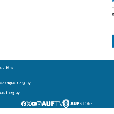
V
R
s a 19 hs
ridad@auf.org.uy
auf.org.uy