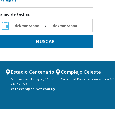
er Más
ango de Fechas
/
Estadio Centenario
Complejo Celeste
Montevideo, Uruguay 11400
Camino el Paso Escobar y Ruta 101
2487 20 59
cafoecen@adinet.com.uy