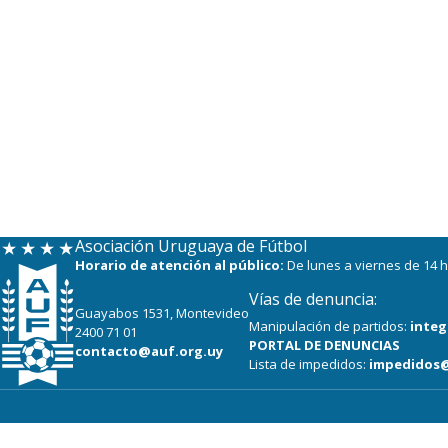
Asociación Uruguaya de Fútbol
Horario de atención al público:
De lunes a viernes de 14 h
Vías de denuncia:
Guayabos 1531, Montevideo
Manipulación de partidos:
integ
2400 71 01
PORTAL DE DENUNCIAS
contacto@auf.org.uy
Lista de impedidos:
impedidos@