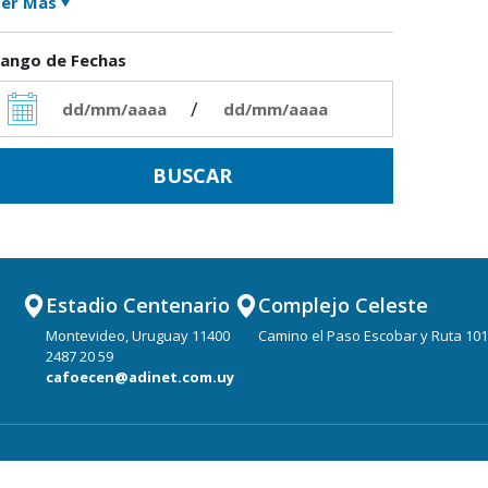
er Más
ango de Fechas
/
Estadio Centenario
Complejo Celeste
Montevideo, Uruguay 11400
Camino el Paso Escobar y Ruta 101
2487 20 59
cafoecen@adinet.com.uy