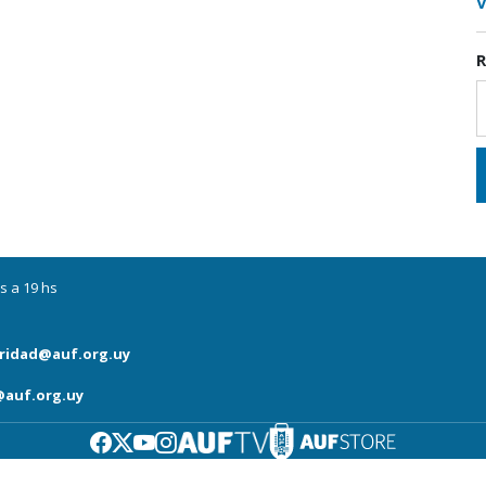
V
R
s a 19 hs
ridad@auf.org.uy
auf.org.uy