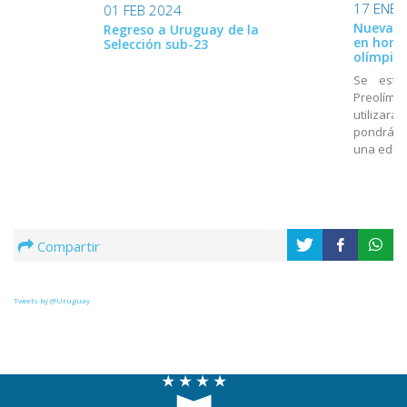
17 ENE 
01 FEB 2024
Nueva ca
Regreso a Uruguay de la
en home
Selección sub-23
olímpico
Se estr
Preolímpi
utilizará
pondrá a
una edici
Compartir
Tweets by @Uruguay