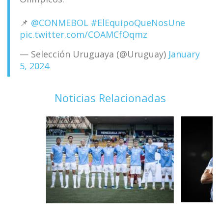
📌
@CONMEBOL
#ElEquipoQueNosUne
pic.twitter.com/COAMCfOqmz
— Selección Uruguaya (@Uruguay)
January
5, 2024
Noticias Relacionadas