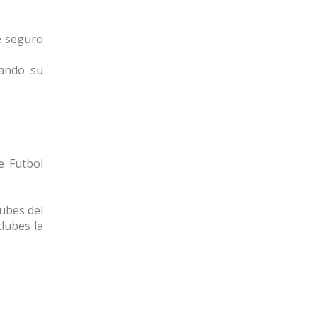
e seguro
tando su
e Futbol
lubes del
lubes la