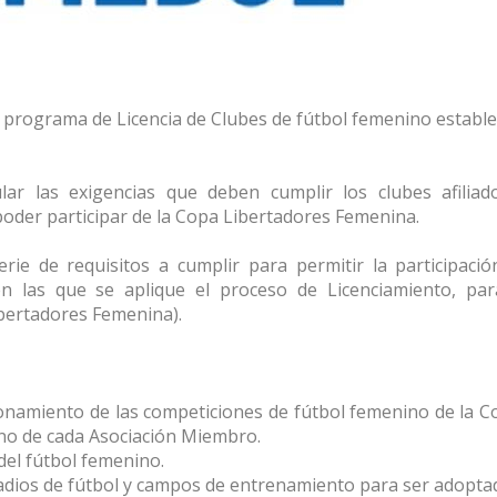
l programa de Licencia de Clubes de fútbol femenino estable
lar las exigencias que deben cumplir los clubes afiliad
der participar de la Copa Libertadores Femenina.
ie de requisitos a cumplir para permitir la participació
en las que se aplique el proceso de Licenciamiento
, pa
ibertadores Femenina)
.
cionamiento de las competiciones de fútbol femenino de la 
ino de cada Asociación Miembro.
 del fútbol femenino.
tadios de fútbol y campos de entrenamiento para ser adoptad