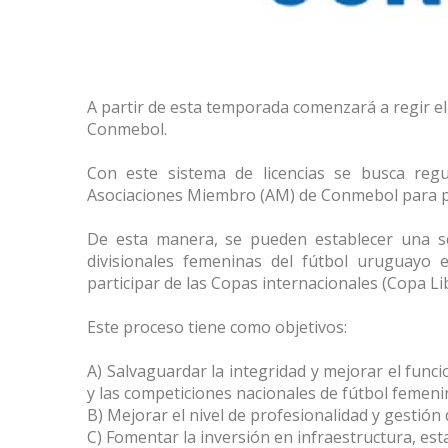
A partir de esta temporada comenzará a regir e
Conmebol.
Con este sistema de licencias se busca regu
Asociaciones Miembro
(AM)
de Conmebol para po
De esta manera, se pueden establecer una ser
divisionales femeninas del fútbol uruguayo 
participar de las Copas internacionales (Copa L
Este proceso t
iene como objetivos:
A) Salvaguardar la integridad y mejorar el fun
y las competiciones nacionales de fútbol femen
B) Mejorar el nivel de profesionalidad y gestión
C) Fomentar la inversión en infraestructura, es