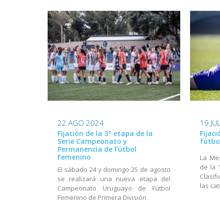
22 AGO 2024
19 JU
Fijación de la 3° etapa de la
Fijac
Serie Campeonato y
fútbo
Permanencia de Fútbol
Femenino
La Mes
de la 
El sábado 24 y domingo 25 de agosto
Clasif
se realizará una nueva etapa del
las ca
Campeonato Uruguayo de Fútbol
Femenino de Primera División