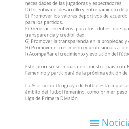
necesidades de las jugadoras y espectadores.
D) Incentivar el desarrollo y entrenamiento de j
E) Promover los valores deportivos de acuerdo 
para los partidos.
F) Generar incentivos para los clubes que p
transparencia y credibilidad.
G) Promover la transparencia en la propiedad y e
H) Promover el crecimiento y profesionalización 
I) Acompa
ñar el crecimiento y evolución del fútb
Este proceso se iniciará en nuestro país con
Femenino
y participará
de la pr
óxima edición de
La
Asociación Uruguay
a
de Futbol
está impulsan
á
mbito del f
útbol femenino, como primer paso pa
Liga de Primera División.
Notic