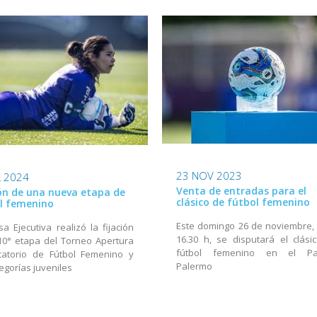
23 NOV 2023
L 2024
Venta de entradas para el
ión de una nueva etapa de
clásico de fútbol femenino
l femenino
Este domingo 26 de noviembre, 
a Ejecutiva realizó la fijación
16.30 h, se disputará el clási
10° etapa del Torneo Apertura
fútbol femenino en el Pa
icatorio de Fútbol Femenino y
Palermo
tegorías juveniles