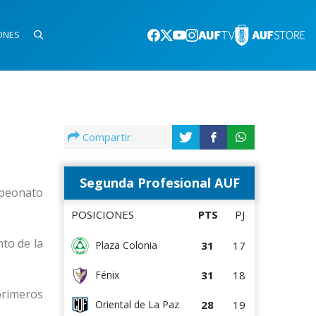
ONES
Compartir
Segunda Profesional AUF
ampeonato
POSICIONES
PTS
PJ
nto de la
31
17
Plaza Colonia
31
18
Fénix
primeros
28
19
Oriental de La Paz