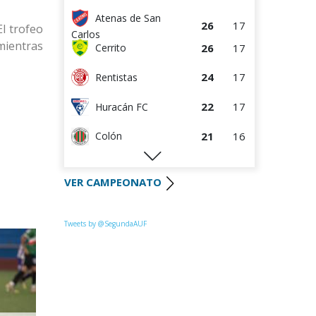
Atenas de San
26
17
l trofeo
Carlos
 mientras
26
17
Cerrito
24
17
Rentistas
22
17
Huracán FC
21
16
Colón
Uruguay
20
17
VER CAMPEONATO
Montevideo
20
17
Tacuarembó
20
17
La Luz
Tweets by @SegundaAUF
18
17
Miramar Misiones
18
16
River Plate
14
16
Paysandú FC