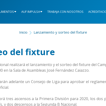
UMENTOS
AUF IMPULSA
TRABAJA CON NOSOTROS
ACREDITACI
Inicio
Lanzamiento y sorteo del fixture
o del fixture
onal realizará el lanzamiento y el sorteo del fixture del C
30 en la Sala de Asambleas José Fernández Caiazzo.
llevarán adelante un Consejo de Liga para aprobar el reglame
icial.
rá tres ascensos a la Primera División para 2020, los dos 
ffs, y dos descensos a la Segunda B Nacional.