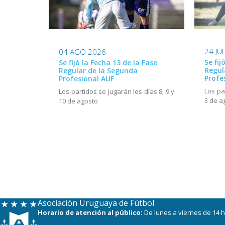
24 JU
04 AGO 2026
Se fij
Se fijó la Fecha 13 de la Fase
Regul
Regular de la Segunda
Profe
Profesional AUF
Los pa
Los partidos se jugarán los días 8, 9 y
3 de a
10 de agosto
Asociación Uruguaya de Fútbol
Horario de atención al público:
De lunes a viernes de 14 h