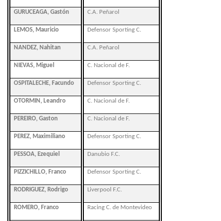
GURUCEAGA, Gastón
C.A. Peñarol
LEMOS, Mauricio
Defensor Sporting C.
NANDEZ, Nahitan
C.A. Peñarol
NIEVAS, Miguel
C. Nacional de F.
OSPITALECHE, Facundo
Defensor Sporting C.
OTORMIN, Leandro
C. Nacional de F.
PEREIRO, Gaston
C. Nacional de F.
PEREZ, Maximiliano
Defensor Sporting C.
PESSOA, Ezequiel
Danubio F.C.
PIZZICHILLO, Franco
Defensor Sporting C.
RODRIGUEZ, Rodrigo
Liverpool F.C.
ROMERO, Franco
Racing C. de Montevideo