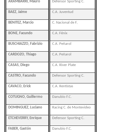
ARAMBARRI, Mauro
Defensor Sporting C.
BAEZ, Jaime
C.A. Juventud
BENITEZ, Marcio
C. Nacional de F,
BONE, Facundo
C.A. Fénix
BUSCHIAZZO, Fabrizio
C.A. Peñarol
CARDOZO, Thiago
C.A. Peñarol
CASAS, Diego
C.A. River Plate
CASTRO, Facundo
Defensor Sporting C.
CAVACO, Erick
C.A. Rentistas
COTUGNO, Guillermo
Danubio F.C.
DOMINGUEZ, Luciano
Racing C. de Montevideo
ETCHEVERRY, Enrique
Defensor Sporting C.
FABER, Gastón
Danubio F.C.