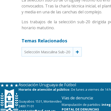
La selección sub-20 de Uruguay retomó los entre
convocados. Tras la charla técnica inicial, el pl
y media en una de las canchas del complejo.
Los trabajos de la selección sub-20 dirigida 
horario matutino.
Temas Relacionados
Selección Masculina Sub-20
Asociación Uruguaya de Fútbol
Horario de atención al público:
De lunes a viernes de 14 h
Vías de denuncia:
Guayabos 1531, Montevideo
Manipulación de partidos:
integ
2400 71 01
PORTAL DE DENUNCIAS
contacto@auf.org.uy