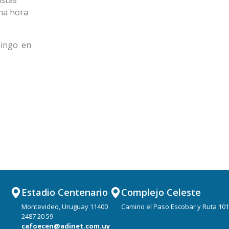
istas
una hora
mingo en
Estadio Centenario
Complejo Celeste
Montevideo, Uruguay 11400
Camino el Paso Escobar y Ruta 101
2487 20 59
cafoecen@adinet.com.uy