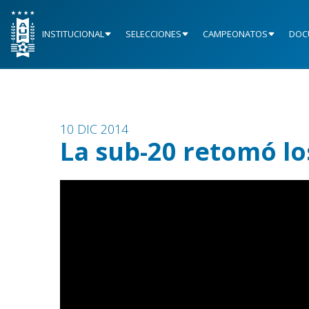
INSTITUCIONAL
SELECCIONES
CAMPEONATOS
DOC
10 DIC 2014
La sub-20 retomó l