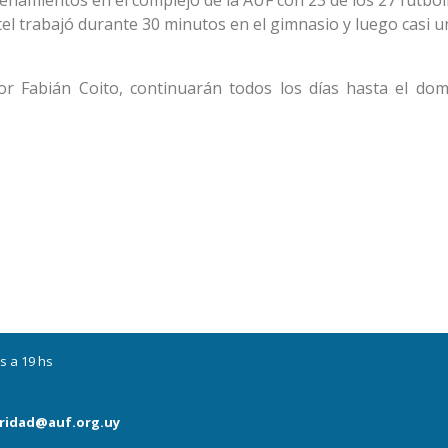
namientos en el complejo de la AUF con 23 de los 27 futbol
antel trabajó durante 30 minutos en el gimnasio y luego casi 
por Fabián Coito, continuarán todos los días hasta el do
s a 19 hs
ridad@auf.org.uy