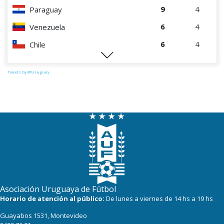
9
4
Paraguay
6
4
Venezuela
6
4
Chile
0
4
Perú
Tweets by @Uruguay
Asociación Uruguaya de Fútbol
Horario de atención al público:
De lunes a viernes de 14 hs a 19 hs
Guayabos 1531, Montevideo