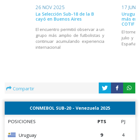
26 NOV 2025
17 JUN 
La Selección Sub-18 de la B
Uruguay
cayó en Buenos Aires
más en e
COTIF
El encuentro permitió observar a un
El torneo
grupo más amplio de futbolistas y
julio y e
continuar acumulando experiencia
España
internacional
Compartir
CONMEBOL SUB-20 - Venezuela 2025
POSICIONES
PTS
PJ
9
4
Uruguay