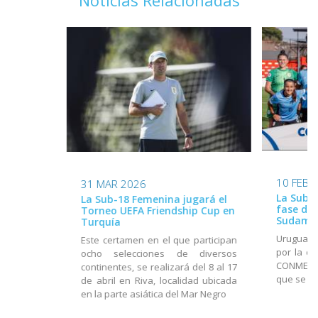
10 FEB 
31 MAR 2026
La Sub-2
La Sub-18 Femenina jugará el
fase de 
Torneo UEFA Friendship Cup en
Sudame
Turquía
Uruguay 
Este certamen en el que participan
por la cu
ocho selecciones de diversos
CONMEBOL
continentes, se realizará del 8 al 17
que se d
de abril en Riva, localidad ubicada
en la parte asiática del Mar Negro