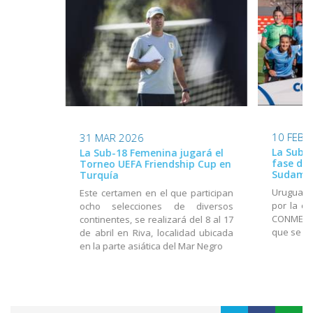
10 FEB 
31 MAR 2026
La Sub-2
La Sub-18 Femenina jugará el
fase de 
Torneo UEFA Friendship Cup en
Sudame
Turquía
Uruguay 
Este certamen en el que participan
por la cu
ocho selecciones de diversos
CONMEBOL
continentes, se realizará del 8 al 17
que se d
de abril en Riva, localidad ubicada
en la parte asiática del Mar Negro