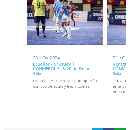
23 NOV 2024
21 NOV
Ecuador - Uruguay |
Venezue
CONMEBOL SUB-20 de Fútbol
CONMEBO
Sala
Sala
La Celeste cerró su participación
Uruguay 
con dos derrotas y tres victorias
ante Ecu
puesto