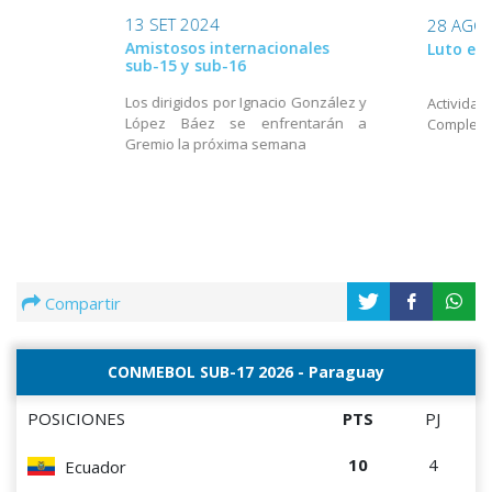
13 SET 2024
28 AGO
Amistosos internacionales
Luto en 
sub-15 y sub-16
Los dirigidos por Ignacio González y
Activi
López Báez se enfrentarán a
Complejo
Gremio la próxima semana
Compartir
CONMEBOL SUB-17 2026 - Paraguay
POSICIONES
PTS
PJ
10
4
Ecuador