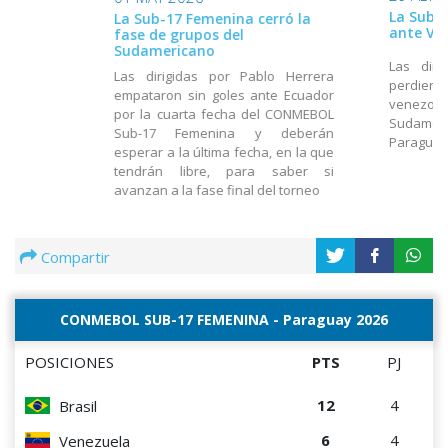
La Sub-
La Sub-17 Femenina cerró la
ante Ve
fase de grupos del
Sudamericano
Las diri
Las dirigidas por Pablo Herrera
perdiero
empataron sin goles ante Ecuador
venezolan
por la cuarta fecha del CONMEBOL
Sudamer
Sub-17 Femenina y deberán
Paragua
esperar a la última fecha, en la que
tendrán libre, para saber si
avanzan a la fase final del torneo
Compartir
CONMEBOL SUB-17 FEMENINA - Paraguay 2026
POSICIONES
PTS
PJ
12
4
Brasil
6
4
Venezuela