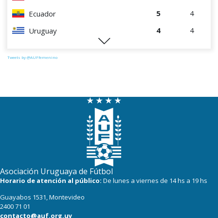
5
4
Ecuador
4
4
Uruguay
1
4
Perú
Tweets by @AUFfemenino
Asociación Uruguaya de Fútbol
Horario de atención al público:
De lunes a viernes de 14 hs a 19 hs
Guayabos 1531, Montevideo
2400 71 01
contacto@auf.org.uy