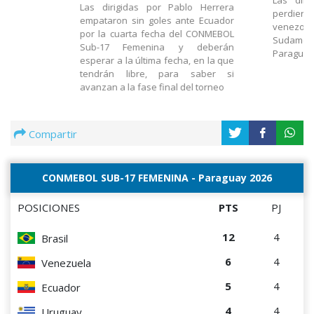
Las dirigidas por Pablo Herrera
perdiero
empataron sin goles ante Ecuador
venezolan
por la cuarta fecha del CONMEBOL
Sudamer
Sub-17 Femenina y deberán
Paragua
esperar a la última fecha, en la que
tendrán libre, para saber si
avanzan a la fase final del torneo
Compartir
CONMEBOL SUB-17 FEMENINA - Paraguay 2026
POSICIONES
PTS
PJ
12
4
Brasil
6
4
Venezuela
5
4
Ecuador
4
4
Uruguay