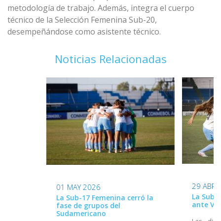
metodología de trabajo. Además, integra el cuerpo
técnico de la Selección Femenina Sub-20,
desempeñándose como asistente técnico.
Noticias Relacionadas
29 ABR 
01 MAY 2026
La Sub-
La Sub-17 Femenina cerró la
ante Ve
fase de grupos del
Sudamericano
Las diri