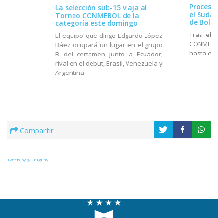
Proceso 
La selección sub-15 viaja al
el Suda
Torneo CONMEBOL de la
de Boliv
categoría este domingo
Tras el 
El equipo que dirige Edgardo López
CONMEBOL
Báez ocupará un lugar en el grupo
hasta el 
B del certamen junto a Ecuador,
rival en el debut, Brasil, Venezuela y
Argentina
Compartir
Tweets by @Uruguay