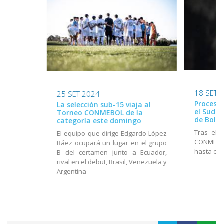
18 SET 
25 SET 2024
Proceso 
La selección sub-15 viaja al
el Suda
Torneo CONMEBOL de la
de Boliv
categoría este domingo
Tras el 
El equipo que dirige Edgardo López
CONMEBOL
Báez ocupará un lugar en el grupo
hasta el 
B del certamen junto a Ecuador,
rival en el debut, Brasil, Venezuela y
Argentina