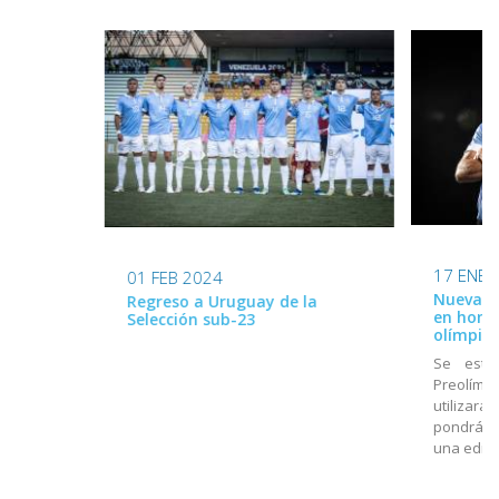
17 ENE 
01 FEB 2024
Nueva ca
Regreso a Uruguay de la
en home
Selección sub-23
olímpico
Se estr
Preolímpi
utilizará
pondrá a
una edici