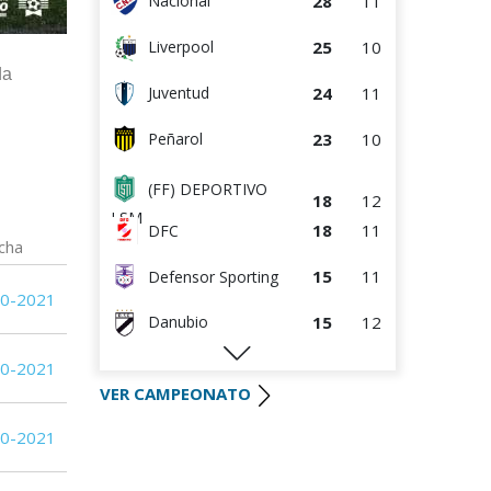
28
11
Nacional
(FF) DEPORTIVO
8
13
25
10
Liverpool
LSM
6
13
Racing
da
24
11
Juventud
3
13
Progreso
23
10
Peñarol
3
12
Canadian
(FF) DEPORTIVO
18
12
LSM
18
11
DFC
cha
15
11
Defensor Sporting
10-2021
15
12
Danubio
14
12
10-2021
Racing
VER CAMPEONATO
12
12
River Plate
10-2021
12
12
Wanderers