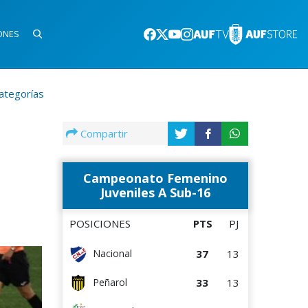
ONES
categorías
Compartir
Campeonato Femenino
Juveniles A Sub-16
POSICIONES
PTS
PJ
37
13
Nacional
33
13
Peñarol