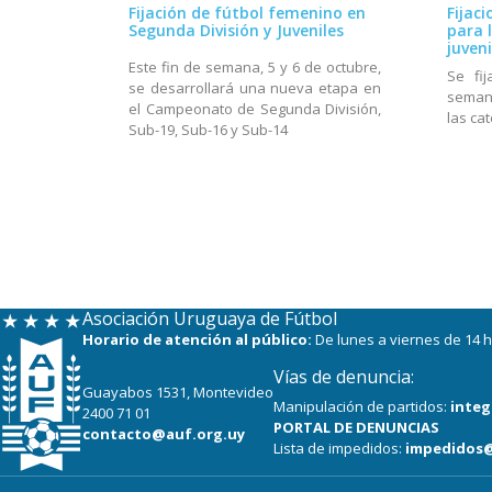
Fijación de fútbol femenino en
Fijac
Segunda División y Juveniles
para 
juveni
Este fin de semana, 5 y 6 de octubre,
Se fij
se desarrollará una nueva etapa en
seman
el Campeonato de Segunda División,
las ca
Sub-19, Sub-16 y Sub-14
Asociación Uruguaya de Fútbol
Horario de atención al público:
De lunes a viernes de 14 h
Vías de denuncia:
Guayabos 1531, Montevideo
Manipulación de partidos:
integ
2400 71 01
PORTAL DE DENUNCIAS
contacto@auf.org.uy
Lista de impedidos:
impedidos@