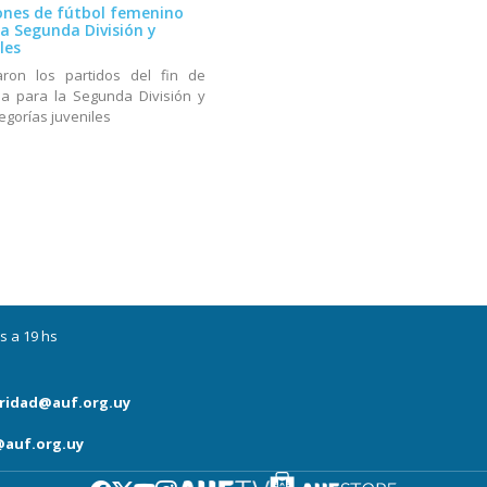
iones de fútbol femenino
la Segunda División y
les
aron los partidos del fin de
a para la Segunda División y
tegorías juveniles
s a 19 hs
ridad@auf.org.uy
auf.org.uy