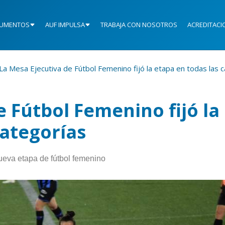
UMENTOS
AUF IMPULSA
TRABAJA CON NOSOTROS
ACREDITACI
La Mesa Ejecutiva de Fútbol Femenino fijó la etapa en todas las 
e Fútbol Femenino fijó la
categorías
nueva etapa de fútbol femenino