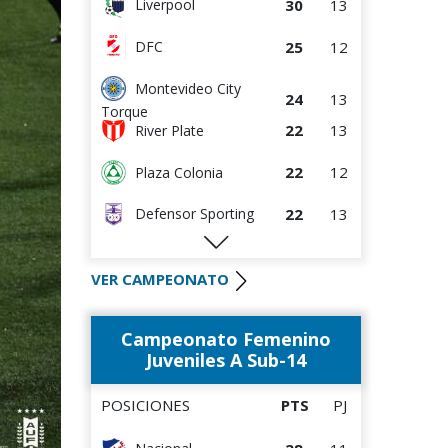
30
13
Liverpool
25
12
DFC
Montevideo City
24
13
Torque
22
13
River Plate
22
12
Plaza Colonia
22
13
Defensor Sporting
22
13
S.J. Albion
VER CAMPEONATO
19
12
Wanderers
Campeonato Femenino
16
14
Danubio
Juveniles A Sub-14
14
12
Boston River
POSICIONES
PTS
PJ
9
12
Juventud