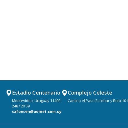
Estadio Centenario
Complejo Celeste
Montevideo, Uruguay 11400
Camino el Paso Escobar y Ruta 101
2487 20 59
cafoecen@adinet.com.uy