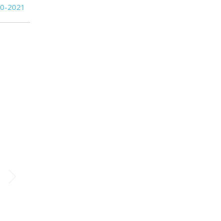
8
12
10-2021
S.J. Albion
8
11
Plaza Colonia
6
11
Boston River