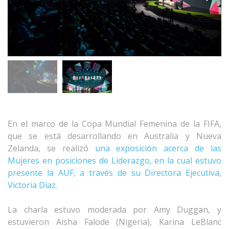
En el marco de la Copa Mundial Femenina de la FIFA,
que se está desarrollando en Australia y Nueva
Zelanda, se realizó
una exposición acerca de las
Mujeres en posiciones de Liderazgo, en la cual estuvo
presente la AUF, a través de su Directora Ejecutiva,
Victoria Díaz.
La charla estuvo moderada por Amy Duggan, y
estuvieron Aisha Falode (Nigeria), Karina LeBlanc