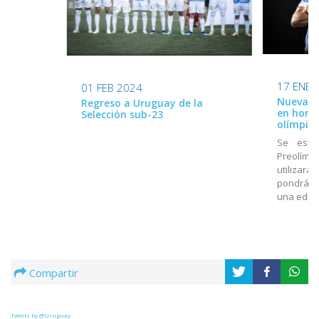
17 ENE 
01 FEB 2024
Nueva ca
Regreso a Uruguay de la
en home
Selección sub-23
olímpico
Se estr
Preolímpi
utilizará
pondrá a
una edici
Compartir
Tweets by @Uruguay