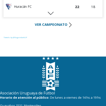
22
18
Huracán FC
21
17
River Plate
VER CAMPEONATO
20
17
Uruguay Montevideo
20
17
Tacuarembó
Tweets by @SegundaAUF
20
17
La Luz
18
17
Miramar Misiones
14
16
Paysandú FC
Asociación Uruguaya de Fútbol
Horario de atención al público:
De lunes a viernes de 14 hs a 19 hs
Guayabos 1531, Montevideo