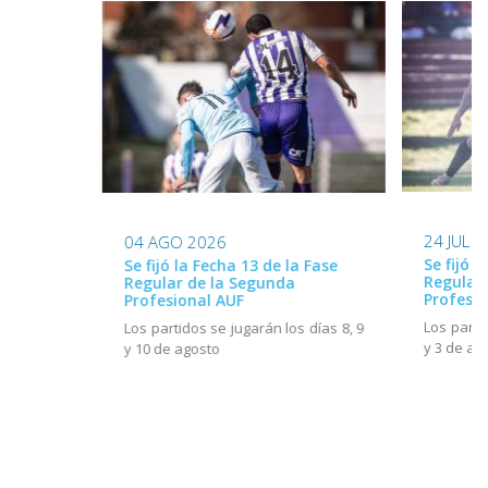
24 JUL 
04 AGO 2026
Se fijó l
Se fijó la Fecha 13 de la Fase
Regular
Regular de la Segunda
Profesio
Profesional AUF
Los parti
Los partidos se jugarán los días 8, 9
y 3 de ag
y 10 de agosto