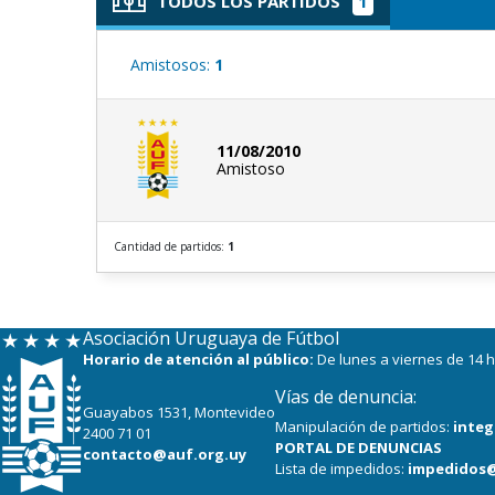
TODOS LOS PARTIDOS
1
Amistosos:
1
11/08/2010
Amistoso
Cantidad de partidos:
1
Asociación Uruguaya de Fútbol
Horario de atención al público:
De lunes a viernes de 14 h
Vías de denuncia:
Guayabos 1531, Montevideo
Manipulación de partidos:
integ
2400 71 01
PORTAL DE DENUNCIAS
contacto@auf.org.uy
Lista de impedidos:
impedidos@