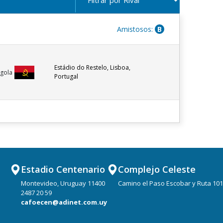
Amistosos:
B
Estádio do Restelo, Lisboa,
gola
Portugal
Estadio Centenario
Complejo Celeste
Montevideo, Uruguay 11400
Camino el Paso Escobar y Ruta 101
2487 20 59
cafoecen@adinet.com.uy