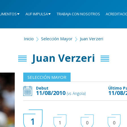
UMENTOS
AUF IMPULSA
TRABAJA CON NOSOTROS
ACREDITACI
Inicio
Selección Mayor
Juan Verzeri
Juan Verzeri
SELECCIÓN MAYOR
Debut
Último P
11/08/2010
11/08/
(vs Angola)
1
1
0
0