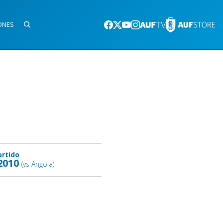
ONES
artido
2010
(vs Angola)