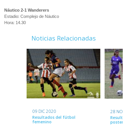
Náutico 2-1 Wanderers
Estadio: Complejo de Náutico
Hora: 14.30
Noticias Relacionadas
09 DIC 2020
28 NOV
Resultados del fútbol
Resulta
femenino
posterg