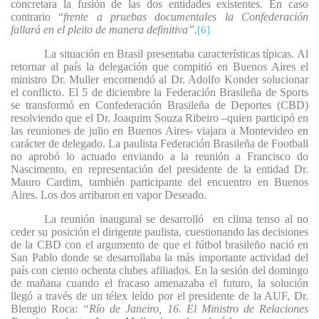
concretara la fusión de las dos entidades existentes. En caso
contrario “
frente a pruebas documentales la Confederación
fallará en el pleito de manera definitiva”.
[6]
La situación en Brasil presentaba características típicas. Al
retornar al país la delegación que compitió en Buenos Aires el
ministro Dr. Muller encomendó al Dr. Adolfo Konder solucionar
el conflicto. El 5 de diciembre la Federación Brasileña de Sports
se transformó en Confederación Brasileña de Deportes (CBD)
resolviendo que el Dr. Joaquim Souza Ribeiro –quien participó en
las reuniones de julio en Buenos Aires- viajara a Montevideo en
carácter de delegado. La paulista Federación Brasileña de Football
no aprobó lo actuado enviando a la reunión a Francisco do
Nascimento, en representación del presidente de la entidad Dr.
Mauro Cardim, también participante del encuentro en Buenos
Aires. Los dos arribaron en vapor Deseado.
La reunión inaugural se desarrolló
en clima tenso al no
ceder su posición el dirigente paulista, cuestionando las decisiones
de la CBD con el argumento de que el fútbol brasileño nació en
San Pablo donde se desarrollaba la más importante actividad del
país con ciento ochenta clubes afiliados. En la sesión del domingo
de mañana cuando el fracaso amenazaba el futuro, la solución
llegó a través de un télex leído por el presidente de la AUF, Dr.
Blengio Roca:
“Río de Janeiro, 16. El Ministro de Relaciones