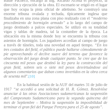
Batlle Pacheco, encargó al Ing. Ricardo Acosta el proyecto, la
dirección y ejecución de la obra. El escenario se erigió en el lugar
que hoy ocupa la pista oficial de atletismo. Se construyó una
enorme tribuna ovalada y techada, típicamente inglesa que
finalizaba en una zona plana con piso realizado con el
“moderno
procedimiento de hormigón armado”
a lo largo del campo de
juego destinado a palcos especiales. Se utilizó en su totalidad
vigas y tablas de madera, tal la costumbre de la época. La
ubicación era la misma donde hoy se encuentra la tribuna con
asientos de hormigón. Los jugadores accedían al campo de juego
a través de túneles, toda una novedad en aquel tiempo.
“En los
tres costados del field, el público puede hallarse cómodamente de
pie aprovechando el declive suave del terreno que favorece la
observación del juego desde cualquier punto. Se cree que de los
cincuenta mil pesos que destinó la ley para la construcción del
gran field, sobren seis o siete mil pesos desvirtuándose así
algunos comentarios que daban como invertidos en la obra cerca
de sesenta mil
”.
[10]
En la habitual sesión de la AUF del martes 31 de julio de
1917
“se accedió a una solicitud de H. R. Gómez. Resolvióse
anunciar á las otras Asociaciones sudamericanas la suspensión
del Campeonato Sudamericano para la segunda quincena del
mes de Septiembre – Motiva la suspensión la imposibilidad de
terminar el gran fiel del Parque Pereyra para el 25 de agosto”.