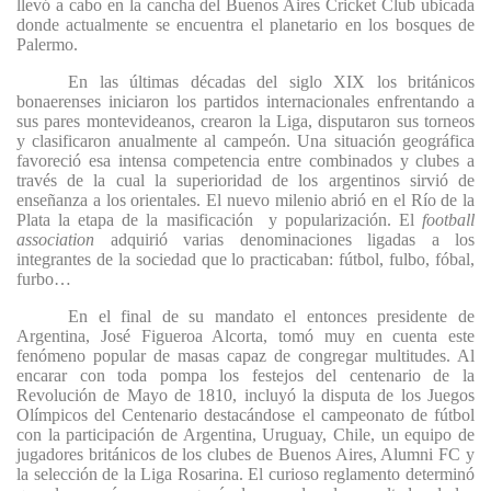
llevó a cabo en la cancha del Buenos Aires Cricket Club ubicada
donde actualmente se encuentra el planetario en los bosques de
Palermo.
En las últimas décadas del siglo XIX los británicos
bonaerenses iniciaron los partidos internacionales enfrentando a
sus pares montevideanos, crearon la Liga, disputaron sus torneos
y clasificaron anualmente al campeón. Una situación geográfica
favoreció esa intensa competencia entre combinados y clubes a
través de la cual la superioridad de los argentinos sirvió de
enseñanza a los orientales. El nuevo milenio abrió en el Río de la
Plata la etapa de la masificación
y popularización. El
football
association
adquirió varias denominaciones ligadas a los
integrantes de la sociedad que lo practicaban: fútbol, fulbo, fóbal,
furbo…
En el final de su mandato el entonces presidente de
Argentina, José Figueroa Alcorta, tomó muy en cuenta este
fenómeno popular de masas capaz de congregar multitudes. Al
encarar con toda pompa los festejos del centenario de la
Revolución de Mayo de 1810, incluyó la disputa de los Juegos
Olímpicos del Centenario destacándose el campeonato de fútbol
con la participación de Argentina, Uruguay, Chile, un equipo de
jugadores británicos de los clubes de Buenos Aires, Alumni FC y
la selección de la Liga Rosarina. El curioso reglamento determinó