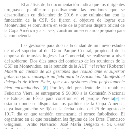
El análisis de la documentación indica que los dirigentes
uruguayos planificaron positivamente las reuniones que se
desarrollarían en diciembre de 2016 y que culminarían con la
fundación de la CSF. Se fijaron el objetivo de lograr que
Montevideo se convirtiera en sede de la primera disputa oficial de
la Copa América y a su vez, construir un escenario apropiado para
la competencia.
Las gestiones para dotar a la ciudad de un nuevo estadio
de nivel superior al del Gran Parque Central, propiedad de la
empresa de tranvías ingleses La Comercial, se realizaron a nivel
del gobierno. Dos días antes del comienzo de las reuniones de la
CSF en Montevideo, en la reunión de la AUF
“el señor
[Roberto]
Mibelli da cuenta de las gestiones que realizó ante el superior
gobierno para conseguir un field para la Asociación. Manifestó el
delegado de River Plate, que esas gestiones iban perfectamente
bien encaminadas”.
Por ley del presidente de la república
[8]
Feliciano Viera, se entregaron $ 50.000 a la Comisión Nacional
de Educación Física para construir en el parque Pereira
el
[9]
estadio donde se disputarían los partidos de la Copa América,
cuya inauguración se fijó en la fecha patria del 25 de agosto de
1917, día en que también comenzaría el torneo futbolístico. El
organismo en el que resaltaban las figuras de los Dres. Francisco
Ghigliani,
Atilio Narancio, José María Delgado el Sr. César