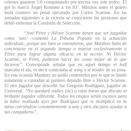
celestes ganaron 1:0 conquistando por tercera vez este trofeo. El
gol lo marcó Ángel Romano a los 83’. Minutos antes el golero
Isola contuvo un penal ejecutado por Carlos Scarone. En las
jornadas siguientes a la victoria se conocieron las presiones que
debió enfrentar la Comisión de Selección.
“José Pérez y Héctor Scarone tienen que ser juzgados
como ‘uno’
–comentó
La Tribuna Popular
en la actuación
individual-,
porque tan bien se entendieron, que Martínez hubo de
concretarse en el segundo tiempo a marcar exclusivamente a
Pérez para lograr alguna eficacia en la acción. Ni Héctor
Scarone, ni Pérez, pudieron hacer las cosas mejor de lo que
hicieron”.
Corresponde señalar que en aquel tiempo el
half
marcaba el ala, es decir controlaba al
wing
y al
insider
de su zona.
En esta ocasión Martínez no podía contenerlos por lo que se limitó
solamente a custodiar al puntero dejando libre a Héctor Scarone.
El otro jugador que descolló fue Gregorio Rodríguez, jugador de
Universal.
“No quedará nadies
(sic)
a estas horas que discuta al
brillante jugador albiverde. Todos los elogios serán escasos para
la labor realizada ayer por Rodríguez que se multiplicó en la
tarea corriéndose constantemente a una y otra ala para ayudar a
sus compañeros”.