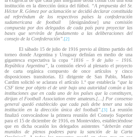
la exigencia de que cada país
integrante
debía contar con una sola
institución en la dirección única del fútbol.
“A propuesta del Sr.
Héctor R. Gómez por aclamación se decidió declarar constituida
ad referéndum de los respectivos países la confederación
sudamericana de football
[designándose]
una comisión
compuesta por dos delegados de cada país para proyectar las
bases que servirán de fundamento a las deliberaciones del
consejo de la Confederación”.
[2]
El sábado 15 de julio de 1916 previo al último partido del
torneo donde Argentina y Uruguay definían en medio de una
gigantesca expectativa
la copa
“1816 – 9 de julio – 1916.
República Argentina”,
la comisión elevó al plenario el proyecto
de carta orgánica compuesto de once artículos y cinco
disposiciones transitorias. El dirigente de San Pablo, Mario
Cardim solicitó se aclarara el artículo 1.º que establecía
“que la
CSF tiene por objeto el de unir bajo una autoridad común a las
instituciones que en cada uno de los países que la constituyen,
dirijan el Football Association entre
amateurs
.
[…] Por consenso
general quedó establecido que cada país debe tener una sola
institución en la dirección única del
football
”
.
La reunión
[3]
finalizó convocándose la primera reunión del Consejo Superior
para el 15 de diciembre de 1916, en Montevideo, estableciéndose
que en dicha ocasión los delegados asistentes
“deberán estar
munidos de plenos poderes para la sanción de la Carta