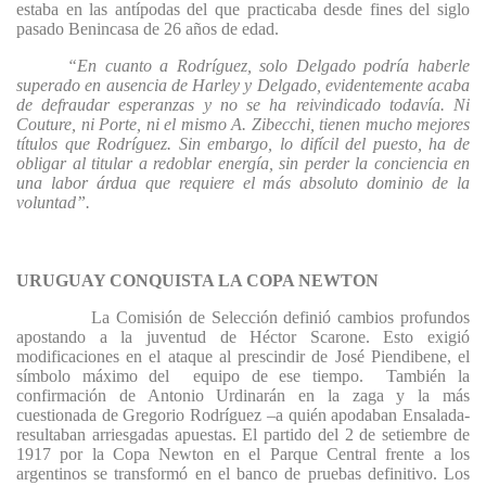
estaba en las antípodas del que practicaba desde fines del siglo
pasado Benincasa de 26 años de edad.
“En cuanto a Rodríguez, solo Delgado podría haberle
superado en ausencia de Harley y Delgado, evidentemente acaba
de defraudar esperanzas y no se ha reivindicado todavía. Ni
Couture, ni Porte, ni el mismo A. Zibecchi, tienen mucho mejores
títulos que Rodríguez. Sin embargo, lo difícil del puesto, ha de
obligar al titular a redoblar energía, sin perder la conciencia en
una labor árdua que requiere el más absoluto dominio de la
voluntad”.
URUGUAY CONQUISTA LA COPA NEWTON
La Comisión de Selección definió cambios profundos
apostando a la juventud de Héctor Scarone. Esto exigió
modificaciones en el ataque al prescindir de José Piendibene, el
símbolo máximo del
equipo de ese tiempo.
También la
confirmación de Antonio Urdinarán en la zaga y la más
cuestionada de Gregorio Rodríguez –a quién apodaban Ensalada-
resultaban arriesgadas apuestas. El partido del 2 de setiembre de
1917 por la Copa Newton en el Parque Central frente a los
argentinos se transformó en el banco de pruebas definitivo. Los