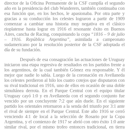
director de la Oficina Permanente de la CSF cumplía el segundo
año en la presidencia del club Wanderers, también continuaba con
esa función que, en los hechos, le apasionaba. Por otra parte y
gracias a su conducción los celestes lograron a partir de 1909
comenzar a cambiar una historia muy negativa en el clásico
rioplatense hasta lograr en 1916 el resonante éxito en Buenos
Aires, cancha de Racing, conquistando la copa
“1816 – 9 de julio
– 1916. República Argentina”,
asimilada a campeonato
sudamericano por la resolución posterior de la CSF adoptada el
día de su fundación.
Después de esa consagración las actuaciones de Uruguay
iniciaron una etapa regresiva de resultados en los partidos frente a
los argentinos, de la cual también Gómez era responsable. Y él
mejor que nadie lo sabía. Luego de la coronación en Avellaneda
los celestes perdieron al hilo los cuatro cotejos que disputaron con
su rival tradicional en 1916, uno de ellos en ocasión de una doble
simultánea derrota. En el Parque Central con el equipo titular
Uruguay cayó 1:0 y en Avellaneda con el segundo conjunto fue
vencido por un concluyente 7:2 que aún duele. En el siguiente
partido los orientales retornaron a la senda del triunfo por 3:1 ante
el rival de siempre en el Parque Central. Este año 1916 se cerró
venciendo 4:1 de local a la selección de Rosario por la Copa
Argentina, y el comienzo de 1917 se abrió con otro éxito 1:0 ante
similar rival, por el mismo trofeo entonces tradicional, en tierra