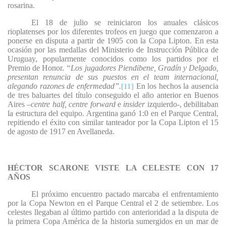
rosarina.
El 18 de julio se reiniciaron los anuales clásicos
rioplatenses por los diferentes trofeos en juego que comenzaron a
ponerse en disputa a partir de 1905 con la Copa Lipton. En esta
ocasión por las medallas del Ministerio de Instrucción Pública de
Uruguay, popularmente conocidos como los partidos por el
Premio de Honor.
“Los jugadores Piendibene, Gradín y Delgado,
presentan renuncia de sus puestos en el team internacional,
alegando razones de enfermedad”.
En los hechos la ausencia
[11]
de tres baluartes del título conseguido el año anterior en Buenos
Aires –
centre half, centre forward
e
insider
izquierdo-, debilitaban
la estructura del equipo. Argentina ganó 1:0 en el Parque Central,
repitiendo el éxito con similar tanteador por la Copa Lipton el 15
de agosto de 1917 en Avellaneda.
HÉCTOR SCARONE VISTE LA CELESTE CON 17
AÑOS
El próximo encuentro pactado marcaba el enfrentamiento
por la Copa Newton en el Parque Central el 2 de setiembre. Los
celestes llegaban al último partido con anterioridad a la disputa de
la primera Copa América de la historia sumergidos en un mar de