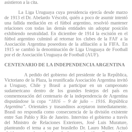
asistieron a la cita.
La Liga Uruguaya cuya presidencia ejercía desde marzo
de 1913 el Dr. Abelardo Véscobi, quién a poco de asumir intentó
una fallida mediación en el fútbol argentino, resolvió mantener
relaciones con todas las demás entidades sin adoptar posición
exhibiendo neutralidad. En diciembre de 1914 la escisión en el
fútbol argentino culminó al retornar los clubes de la FAF a la
Asociación Argentina poseedora de la afiliación a la FIFA. En
1915 se cambió la denominación de Liga Uruguaya de Football
por el de Asociación Uruguaya de Football (AUF).
CENTENARIO DE LA INDEPENDENCIA ARGENTINA
A pedido del gobierno del presidente de la República,
Victoriano de la Plaza, la reunificada Asociación Argentina invitó
a Uruguay, Chile y Brasil a participar en un campeonato
sudamericano dentro de los grandes festejos del país en
conmemoración del centenario de la independencia de Argentina
disputándose la copa
“1816 – 9 de julio – 1916. República
Argentina”.
Orientales y trasandinos aceptaron inmediatamente.
Brasil no respondía como consecuencia de la división existente
entre San Pablo y Río de Janeiro. Intervino el gobierno a través
del Ministro de Relaciones Exteriores, José Luis Murature,
planteando el tema a su par brasileño Dr. Lauro Muller. Actuó