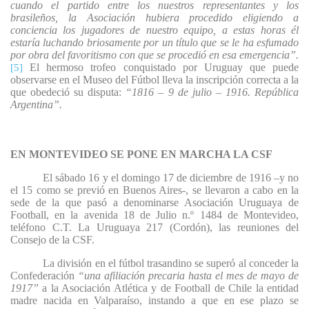
cuando el partido entre los nuestros representantes y los
brasileños, la Asociación hubiera procedido eligiendo a
conciencia los jugadores de nuestro equipo, a estas horas él
estaría luchando briosamente por un título que se le ha esfumado
por obra del favoritismo con que se procedió en esa emergencia”.
El hermoso trofeo conquistado por Uruguay que puede
[5]
observarse en el Museo del Fútbol
lleva la inscripción correcta a la
que obedeció su disputa:
“1816 – 9 de julio – 1916. República
Argentina”.
EN MONTEVIDEO SE PONE EN MARCHA LA CSF
El sábado 16 y el domingo 17 de diciembre de 1916 –y no
el 15 como se previó en Buenos Aires-, se llevaron a cabo en la
sede de la que pasó a denominarse Asociación Uruguaya de
Football, en la avenida 18 de Julio n.º 1484 de Montevideo,
teléfono C.T. La Uruguaya 217 (Cordón), las reuniones del
Consejo de la CSF.
La división en el fútbol trasandino se superó al conceder la
Confederación
“una afiliación precaria hasta el mes de mayo de
1917”
a la Asociación Atlética y de Football de Chile la entidad
madre nacida en Valparaíso, instando a que en ese plazo se