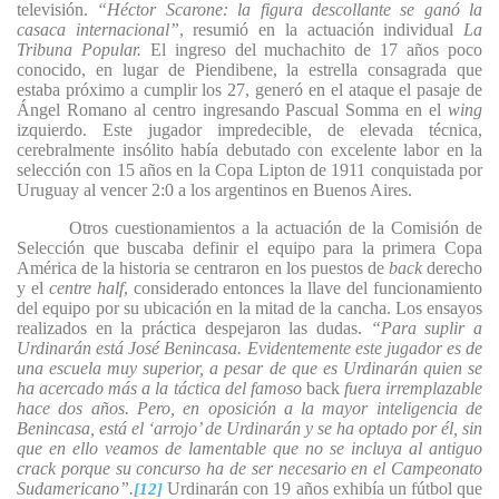
televisión.
“Héctor Scarone: la figura descollante se ganó la
casaca internacional”
, resumió en la actuación individual
La
Tribuna Popular.
El ingreso del muchachito de 17 años poco
conocido, en lugar de Piendibene, la estrella consagrada que
estaba próximo a cumplir los 27, generó en el ataque el pasaje de
Ángel Romano al centro ingresando Pascual Somma en el
wing
izquierdo. Este jugador impredecible, de elevada técnica,
cerebralmente insólito había debutado con excelente labor en la
selección con 15 años en la Copa Lipton de 1911 conquistada por
Uruguay al vencer 2:0 a los argentinos en Buenos Aires.
Otros cuestionamientos a la actuación de la Comisión de
Selección que buscaba definir el equipo para la primera Copa
América de la historia se centraron en los puestos de
back
derecho
y el
centre half
, considerado entonces la llave del funcionamiento
del equipo por su ubicación en la mitad de la cancha. Los ensayos
realizados en la práctica despejaron las dudas.
“Para suplir a
Urdinarán está José Benincasa. Evidentemente este jugador es de
una escuela muy superior, a pesar de que es Urdinarán quien se
ha acercado más a la táctica del famoso
back
fuera irremplazable
hace dos años. Pero, en oposición a la mayor inteligencia de
Benincasa, está el ‘arrojo’ de Urdinarán y se ha optado por él, sin
que en ello veamos de lamentable que no se incluya al antiguo
crack porque su concurso ha de ser necesario en el Campeonato
Sudamericano”.
Urdinarán con 19 años exhibía un fútbol que
[12]