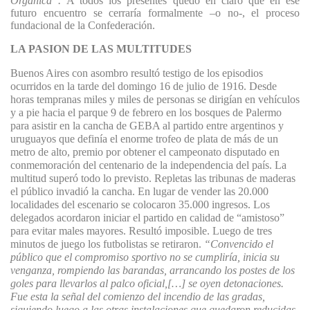
Orgánica”.
A todos los presentes quedó en claro que en ese
futuro encuentro se cerraría formalmente –o no-, el proceso
fundacional de la Confederación.
LA PASION DE LAS MULTITUDES
Buenos Aires con asombro resultó testigo de los episodios
ocurridos en la tarde del domingo 16 de julio de 1916. Desde
horas tempranas miles y miles de personas se dirigían en vehículos
y a pie hacia el parque 9 de febrero en los bosques de Palermo
para asistir en la cancha de GEBA al partido entre argentinos y
uruguayos que definía el enorme trofeo de plata de más de un
metro de alto, premio por obtener el campeonato disputado en
conmemoración del centenario de la independencia del país. La
multitud superó todo lo previsto. Repletas las tribunas de maderas
el público invadió la cancha. En lugar de vender las 20.000
localidades del escenario se colocaron 35.000 ingresos. Los
delegados acordaron iniciar el partido en calidad de “amistoso”
para evitar males mayores. Resultó imposible. Luego de tres
minutos de juego los futbolistas se retiraron.
“Convencido el
público que el compromiso sportivo no se cumpliría, inicia su
venganza, rompiendo las barandas, arrancando los postes de los
goles para llevarlos al palco oficial,
[…] se oyen detonaciones.
Fue esta la señal del comienzo del incendio de las gradas,
siguiendo luego a las otras instalaciones que quedaron reducidas