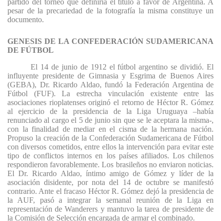
partido del torneo que definiría el título a favor de Argentina. A
pesar de la precariedad de la fotografía la misma constituye un
documento.
GENESIS DE LA CONFEDERACIÓN SUDAMERICANA
DE FÚTBOL
El 14 de junio de 1912 el fútbol argentino se dividió. El
influyente presidente de Gimnasia y Esgrima de Buenos Aires
(GEBA), Dr. Ricardo Aldao, fundó la Federación Argentina de
Fútbol (FUF). La estrecha vinculación existente entre las
asociaciones rioplatenses originó el retorno de Héctor R. Gómez
al ejercicio de la presidencia de la Liga Uruguaya –había
renunciado al cargo el 5 de junio sin que se le aceptara la misma-,
con la finalidad de mediar en el cisma de la hermana nación.
Propuso la creación de la Confederación Sudamericana de Fútbol
con diversos cometidos, entre ellos la intervención para evitar este
tipo de conflictos internos en los países afiliados. Los chilenos
respondieron favorablemente. Los brasileños no enviaron noticias.
El Dr. Ricardo Aldao, íntimo amigo de Gómez y líder de la
asociación disidente, por nota del 14 de octubre se manifestó
contrario. Ante el fracaso Héctor R. Gómez dejó la presidencia de
la AUF, pasó a integrar la semanal reunión de la Liga en
representación de Wanderers y mantuvo la tarea de presidente de
la Comisión de Selección encargada de armar el combinado.