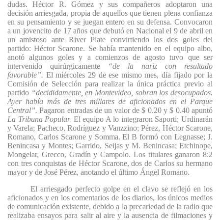
dudas. Héctor R. Gómez y sus compañeros adoptaron una
decisión arriesgada, propia de aquellos que tienen plena confianza
en su pensamiento y se juegan entero en su defensa. Convocaron
a un jovencito de 17 años que debutó en Nacional el 9 de abril en
un amistoso ante River Plate convirtiendo los dos goles del
partido: Héctor Scarone. Se había mantenido en el equipo albo,
anotó algunos goles y a comienzos de agosto tuvo que ser
intervenido quirúrgicamente
“de la nariz con resultado
favorable”.
El miércoles 29 de ese mismo mes, día fijado por la
Comisión de Selección para realizar la única práctica previo al
partido
“decididamente, en Montevideo, sobran los desocupados.
Ayer había más de tres millares de aficionados en el Parque
Central”.
Pagaron entradas de un valor de $ 0.20 y $ 0.40 apuntó
La Tribuna Popular.
El equipo A lo integraron Saporti; Urdinarán
y Varela; Pacheco, Rodríguez y Vanzzino; Pérez, Héctor Scarone,
Romano, Carlos Scarone y Somma. El B formó con Legnasse; J.
Benincasa y Montes; Garrido, Seijas y M. Benincasa; Etchinope,
Mongelar, Grecco, Gradín y Campolo. Los titulares ganaron 8:2
con tres conquistas de Héctor Scarone, dos de Carlos su hermano
mayor y de José Pérez, anotando el último Ángel Romano.
El arriesgado perfecto golpe en el clavo se reflejó en los
aficionados y en los comentarios de los diarios, los únicos medios
de comunicación existente, debido a la precariedad de la radio que
realizaba ensayos para salir al aire y la ausencia de filmaciones y