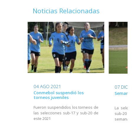
Noticias Relacionadas
04 AGO 2021
07 DIC 
Conmebol suspendió los
Semana 
torneos juveniles
Fueron suspendidos los torneos de
La selec
las selecciones sub-17 y sub-20 de
sub-20 n
este 2021
semana