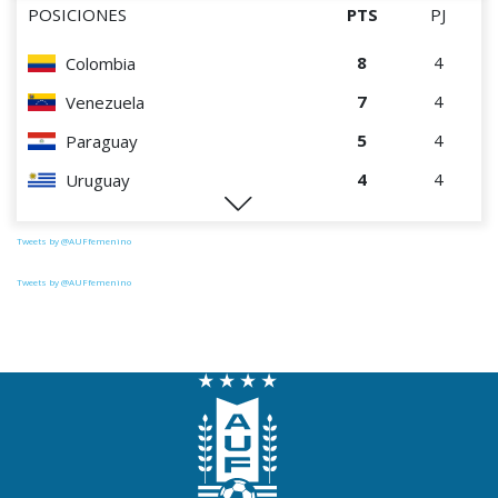
POSICIONES
PTS
PJ
8
4
Colombia
7
4
Venezuela
5
4
Paraguay
4
4
Uruguay
2
4
Chile
Tweets by @AUFfemenino
Tweets by @AUFfemenino